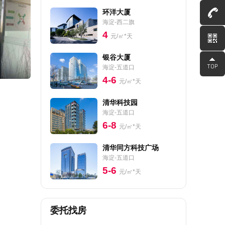
环洋大厦
海淀-西二旗
4
元/㎡*天
银谷大厦
海淀-五道口
4-6
元/㎡*天
清华科技园
海淀-五道口
6-8
元/㎡*天
清华同方科技广场
海淀-五道口
5-6
元/㎡*天
委托找房