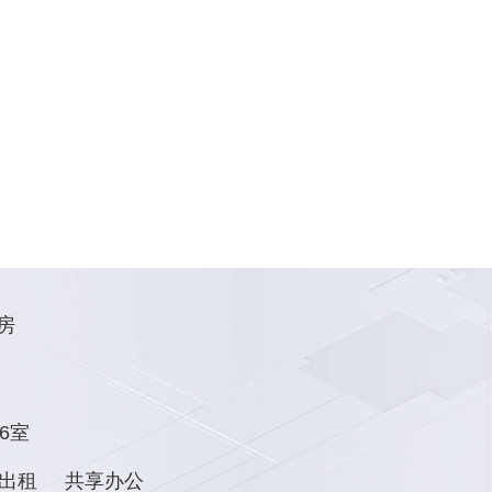
房
6室
出租
共享办公