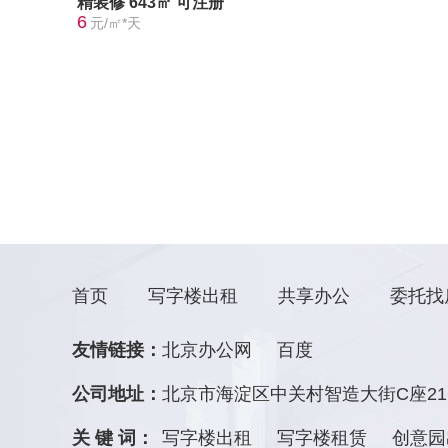
精装修
643㎡
可注册
6
元/㎡*天
首页
写字楼出租
共享办公
委托找
友情链接：
北京办公网
百度
公司地址：
北京市海淀区中关村智造大街C座21
关 键 词：
写字楼出租
写字楼租赁
创意园