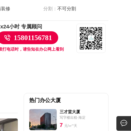
精装修
分割：
不可分割
7x24小时 专属顾问
15801156781
拨打电话时，请告知在办公网上看到
热门办公大厦
三才堂大厦
写字楼出租-海淀
7
元/㎡*天