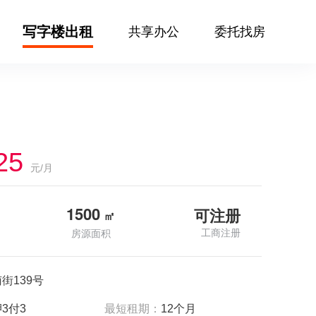
写字楼出租
共享办公
委托找房
25
元/月
1500
可注册
㎡
工商注册
房源面积
街139号
3付3
最短租期：
12个月