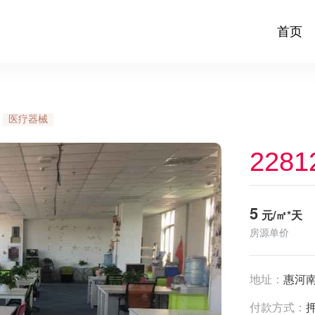
首页
医疗器械
2281
5
元/㎡*天
房源单价
地址：
惠河南
付款方式：
押