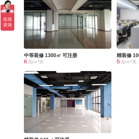
中等装修
1300㎡
可注册
精装修
1
6
5
元/㎡*天
元/㎡*天