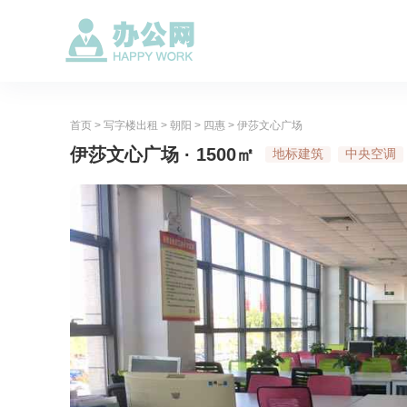
首页
>
写字楼出租
>
朝阳
>
四惠
>
伊莎文心广场
伊莎文心广场 · 1500㎡
地标建筑
中央空调