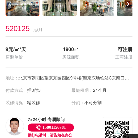
520125
元/月
9
元/㎡*天
1900
㎡
可注册
房源单价
房源面积
工商注册
地址：
北京市朝阳区望京东园四区9号楼(望京东地铁站C东南口步行470米)
付款方式：
押3付3
最短租期：
24个月
装修情况：
精装修
分割：
不可分割
7x24小时 专属顾问
15801156781
拨打电话时，请告知在办公