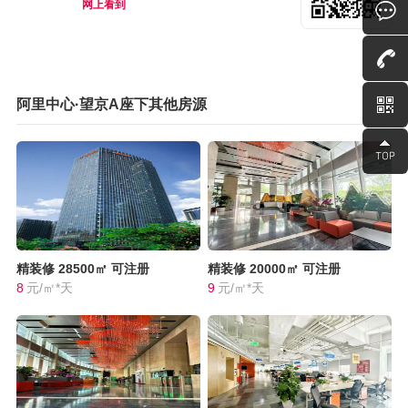
网上看到
阿里中心·望京A座下其他房源
精装修
28500㎡
可注册
精装修
20000㎡
可注册
8
元/㎡*天
9
元/㎡*天