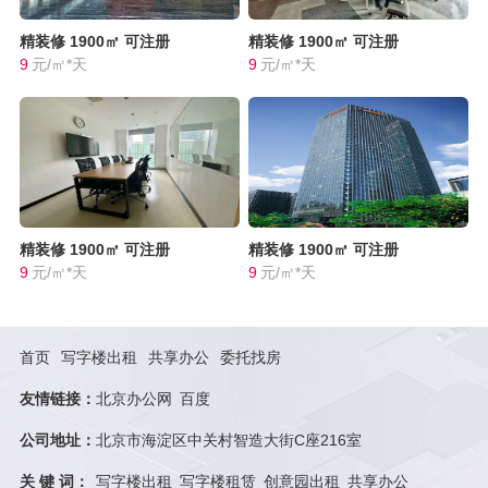
精装修
1900㎡
可注册
精装修
1900㎡
可注册
9
元/㎡*天
9
元/㎡*天
精装修
1900㎡
可注册
精装修
1900㎡
可注册
9
元/㎡*天
9
元/㎡*天
首页
写字楼出租
共享办公
委托找房
友情链接：
北京办公网
百度
公司地址：
北京市海淀区中关村智造大街C座216室
关 键 词：
写字楼出租
写字楼租赁
创意园出租
共享办公