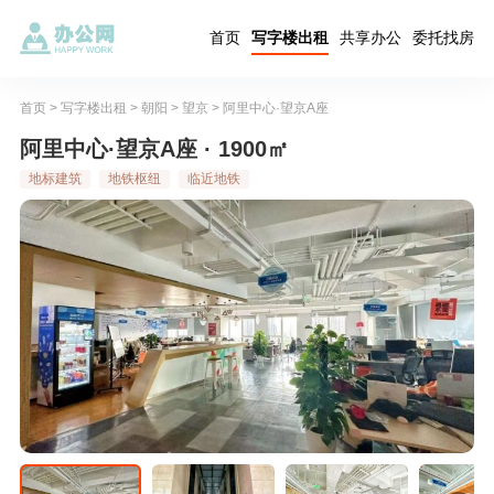
首页
写字楼出租
共享办公
委托找房
首页
>
写字楼出租
>
朝阳
>
望京
>
阿里中心·望京A座
阿里中心·望京A座 · 1900㎡
地标建筑
地铁枢纽
临近地铁