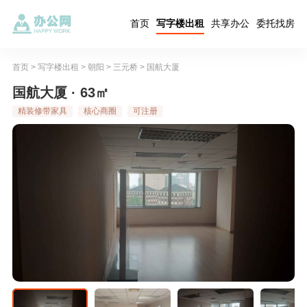
首页
写字楼出租
共享办公
委托找房
首页
>
写字楼出租
>
朝阳
>
三元桥
>
国航大厦
国航大厦 · 63㎡
精装修带家具
核心商圈
可注册