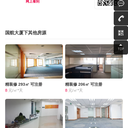
网上看到
国航大厦下其他房源
精装修
293㎡
可注册
精装修
206㎡
可注册
8
元/㎡*天
8
元/㎡*天