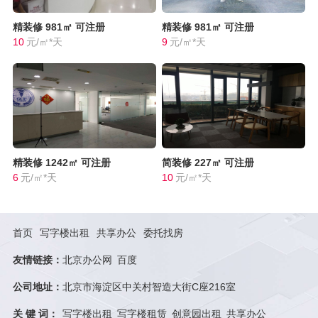
精装修
981㎡
可注册
精装修
981㎡
可注册
10
元/㎡*天
9
元/㎡*天
精装修
1242㎡
可注册
简装修
227㎡
可注册
6
元/㎡*天
10
元/㎡*天
首页
写字楼出租
共享办公
委托找房
友情链接：
北京办公网
百度
公司地址：
北京市海淀区中关村智造大街C座216室
关 键 词：
写字楼出租
写字楼租赁
创意园出租
共享办公