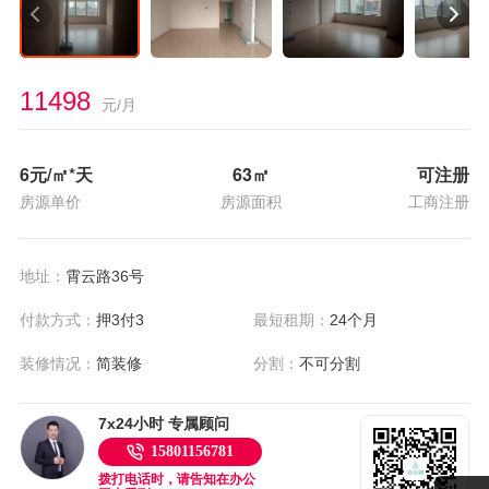
11498
元/月
6
元/㎡*天
63
㎡
可注册
房源单价
房源面积
工商注册
地址：
霄云路36号
付款方式：
押3付3
最短租期：
24个月
装修情况：
简装修
分割：
不可分割
7x24小时 专属顾问
15801156781
拨打电话时，请告知在办公