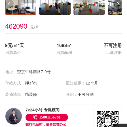
462090
元/月
9
元/㎡*天
1688
㎡
不可注册
房源单价
房源面积
工商注册
地址：
望京中环南路7-9号
付款方式：
押3付3
最短租期：
12个月
装修情况：
精装修
分割：
不可分割
7x24小时 专属顾问
15801156781
拨打电话时，请告知在办公