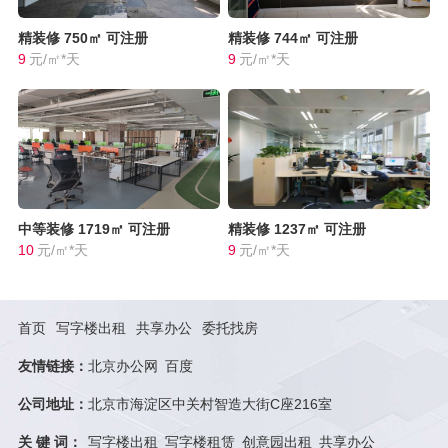
精装修
750㎡
可注册
精装修
744㎡
可注册
9
元/㎡*天
9
元/㎡*天
中等装修
1719㎡
可注册
精装修
1237㎡
可注册
10
元/㎡*天
9
元/㎡*天
首页
写字楼出租
共享办公
委托找房
友情链接：
北京办公网
百度
公司地址：
北京市海淀区中关村智造大街C座216室
关 键 词：
写字楼出租
写字楼租赁
创意园出租
共享办公