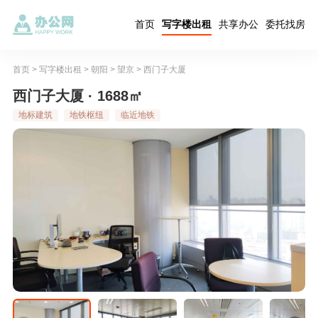
首页
写字楼出租
共享办公
委托找房
首页
>
写字楼出租
>
朝阳
>
望京
>
西门子大厦
西门子大厦 · 1688㎡
地标建筑
地铁枢纽
临近地铁