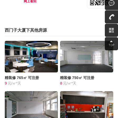
网上看到
西门子大厦下其他房源
精装修
765㎡
可注册
精装修
750㎡
可注册
9
元/㎡*天
8
元/㎡*天