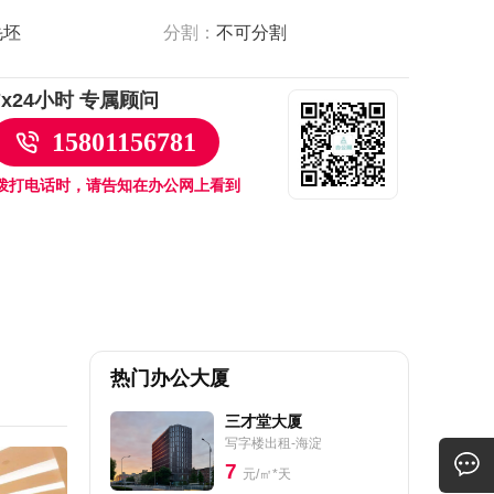
毛坯
分割：
不可分割
7x24小时 专属顾问
15801156781
拨打电话时，请告知在办公网上看到
热门办公大厦
三才堂大厦
写字楼出租-海淀
7
元/㎡*天