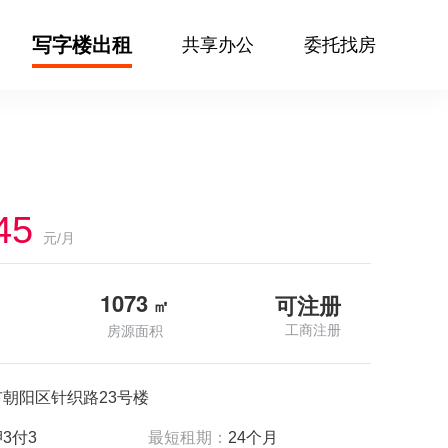
写字楼出租
共享办公
委托找房
45
元/月
1073
可注册
㎡
工商注册
房源面积
朝阳区针织路23号楼
3付3
最短租期：
24个月