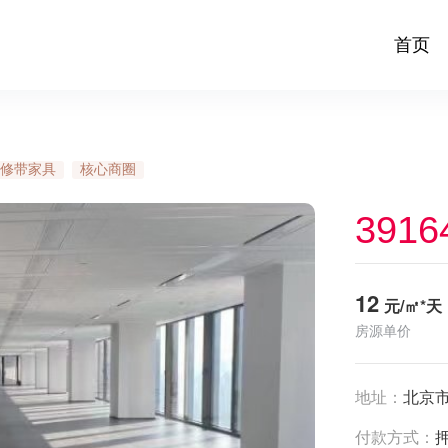
首页
修带家具
核心商圈
3916
12
元/㎡*天
房源单价
地址：
北京市
付款方式：
押