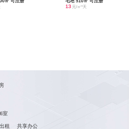
300㎡
可注册
毛坯
510㎡
可注册
13
天
元/㎡*天
房
6室
出租
共享办公