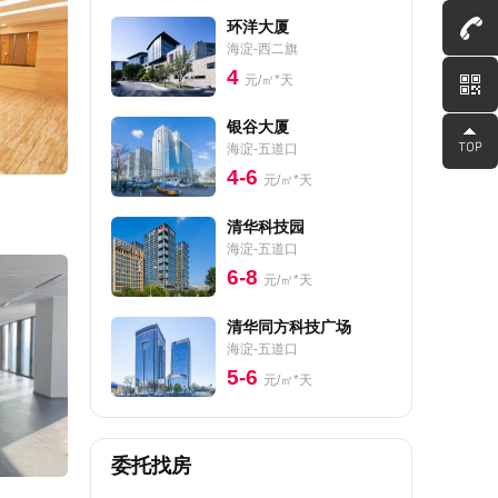
环洋大厦
海淀-西二旗
4
元/㎡*天
银谷大厦
海淀-五道口
4-6
元/㎡*天
清华科技园
海淀-五道口
6-8
元/㎡*天
清华同方科技广场
海淀-五道口
5-6
元/㎡*天
委托找房