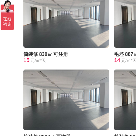
简装修
830㎡
可注册
毛坯
887
15
14
元/㎡*天
元/㎡*