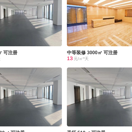
㎡
可注册
中等装修
3000㎡
可注册
13
天
元/㎡*天