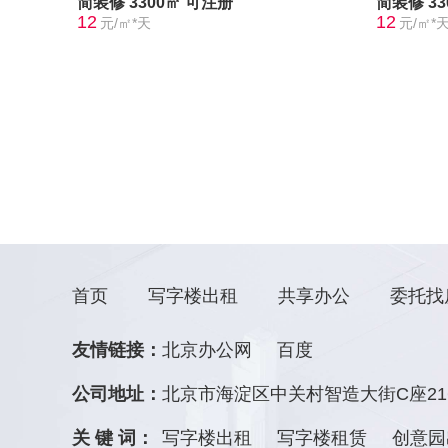
简装修
3300㎡
可注册
简装修
3
12
12
元/㎡*天
元/㎡*
首页
写字楼出租
共享办公
委托找
友情链接：
北京办公网
百度
公司地址：
北京市海淀区中关村智造大街C座21
关 键 词：
写字楼出租
写字楼租赁
创意园