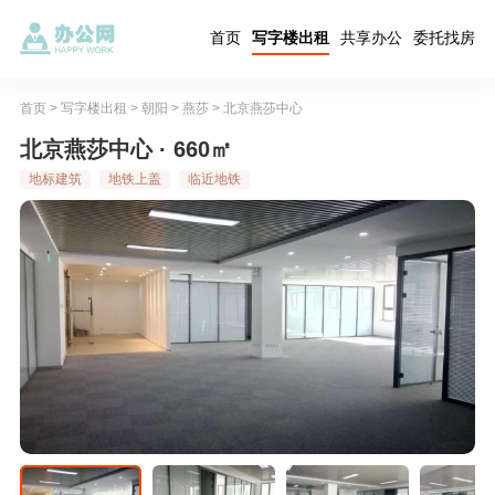
首页
写字楼出租
共享办公
委托找房
首页
>
写字楼出租
>
朝阳
>
燕莎
>
北京燕莎中心
北京燕莎中心 · 660㎡
地标建筑
地铁上盖
临近地铁