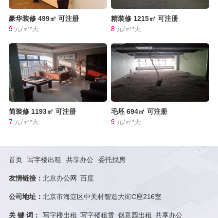
豪华装修
499㎡
可注册
精装修
1215㎡
可注册
9
元/㎡*天
8
元/㎡*天
简装修
1193㎡
可注册
毛坯
694㎡
可注册
7
元/㎡*天
9
元/㎡*天
首页
写字楼出租
共享办公
委托找房
友情链接：
北京办公网
百度
公司地址：
北京市海淀区中关村智造大街C座216室
关 键 词：
写字楼出租
写字楼租赁
创意园出租
共享办公