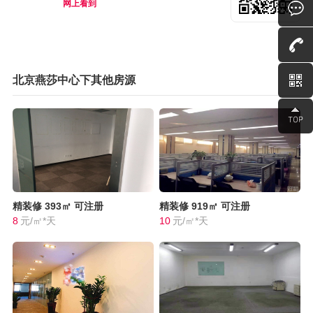
网上看到
北京燕莎中心下其他房源
精装修
393㎡
可注册
精装修
919㎡
可注册
8
元/㎡*天
10
元/㎡*天