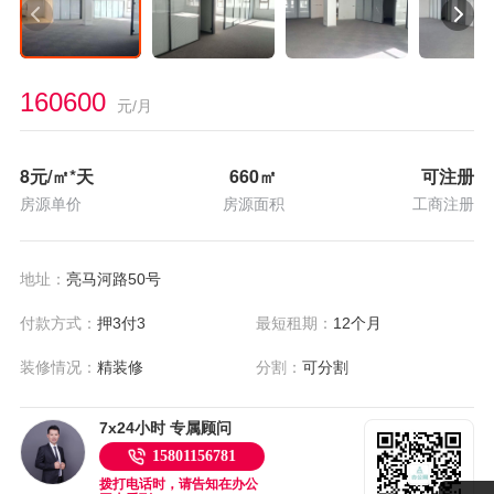
160600
元/月
8
元/㎡*天
660
㎡
可注册
房源单价
房源面积
工商注册
地址：
亮马河路50号
付款方式：
押3付3
最短租期：
12个月
装修情况：
精装修
分割：
可分割
7x24小时 专属顾问
15801156781
拨打电话时，请告知在办公