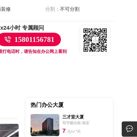
精装修
分割：
不可分割
7x24小时 专属顾问
15801156781
拨打电话时，请告知在办公网上看到
热门办公大厦
三才堂大厦
写字楼出租-海淀
7
元/㎡*天