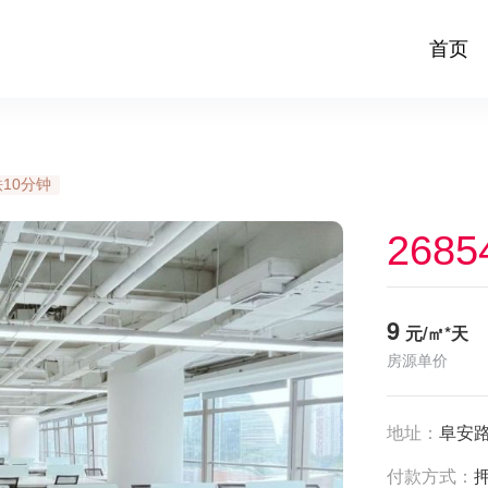
首页
10分钟
2685
9
元/㎡*天
房源单价
地址：
阜安
付款方式：
押