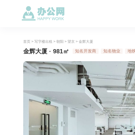
首页
>
写字楼出租
>
朝阳
>
望京
>
金辉大厦
金辉大厦 · 981㎡
知名开发商
知名物业
地铁