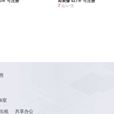
60㎡
可注册
简装修
427㎡
可注册
7
元/㎡*天
房
6室
出租
共享办公