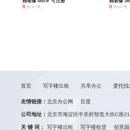
精装修
460㎡
可注册
精装修
3
8
8
元/㎡*天
元/㎡*天
首页
写字楼出租
共享办公
委托找
友情链接：
北京办公网
百度
公司地址：
北京市海淀区中关村智造大街C座21
关 键 词：
写字楼出租
写字楼租赁
创意园