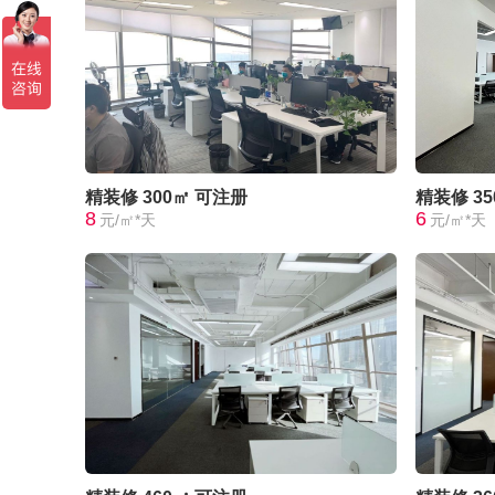
精装修
300㎡
可注册
精装修
3
8
6
元/㎡*天
元/㎡*天