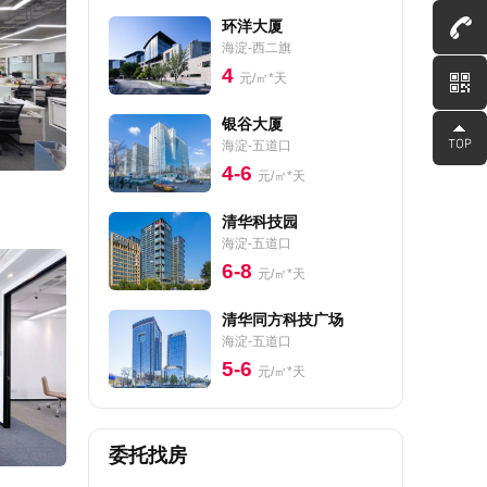
环洋大厦
海淀-西二旗
4
元/㎡*天
银谷大厦
海淀-五道口
4-6
元/㎡*天
清华科技园
海淀-五道口
6-8
元/㎡*天
清华同方科技广场
海淀-五道口
5-6
元/㎡*天
委托找房