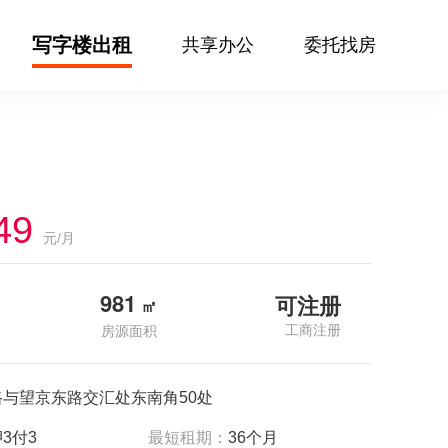
写字楼出租
共享办公
委托找房
49
元/月
981
可注册
㎡
工商注册
房源面积
路与望京东路交汇处东南角50处
3付3
最短租期：
36个月