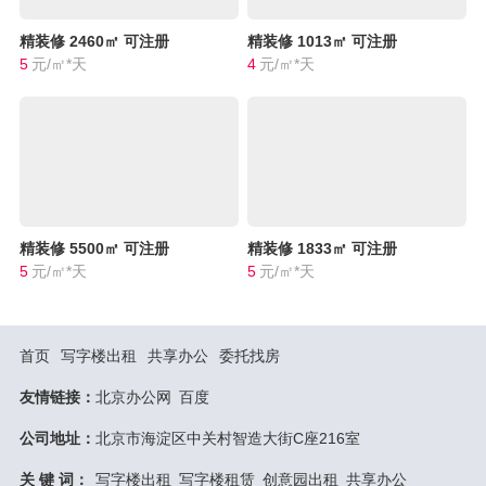
精装修
2460㎡
可注册
精装修
1013㎡
可注册
5
元/㎡*天
4
元/㎡*天
精装修
5500㎡
可注册
精装修
1833㎡
可注册
5
元/㎡*天
5
元/㎡*天
首页
写字楼出租
共享办公
委托找房
友情链接：
北京办公网
百度
公司地址：
北京市海淀区中关村智造大街C座216室
关 键 词：
写字楼出租
写字楼租赁
创意园出租
共享办公