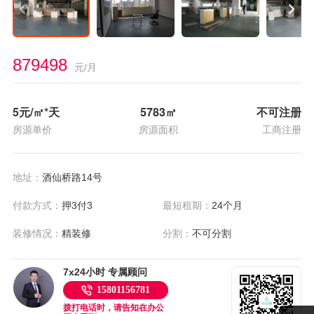
879498
元/月
5
元/㎡*天
5783
㎡
不可注册
房源单价
房源面积
工商注册
地址：
酒仙桥路14号
付款方式：
押3付3
最短租期：
24个月
装修情况：
精装修
分割：
不可分割
7x24小时 专属顾问
15801156781
拨打电话时，请告知在办公