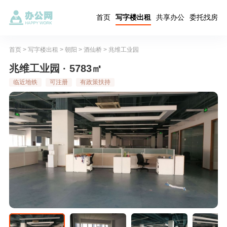
首页
写字楼出租
共享办公
委托找房
首页
>
写字楼出租
>
朝阳
>
酒仙桥
>
兆维工业园
兆维工业园 · 5783㎡
临近地铁
可注册
有政策扶持