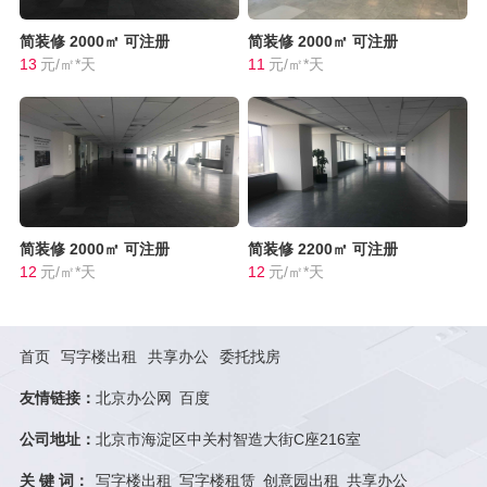
简装修
2000㎡
可注册
简装修
2000㎡
可注册
13
元/㎡*天
11
元/㎡*天
简装修
2000㎡
可注册
简装修
2200㎡
可注册
12
元/㎡*天
12
元/㎡*天
首页
写字楼出租
共享办公
委托找房
友情链接：
北京办公网
百度
公司地址：
北京市海淀区中关村智造大街C座216室
关 键 词：
写字楼出租
写字楼租赁
创意园出租
共享办公