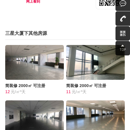
网上看到
三星大厦下其他房源
简装修
2000㎡
可注册
简装修
2000㎡
可注册
12
元/㎡*天
11
元/㎡*天