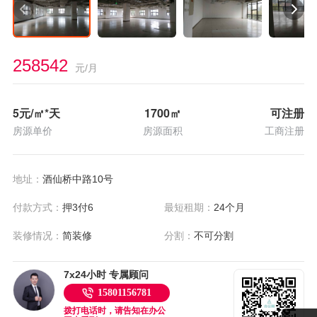
258542
元/月
5
元/㎡*天
1700
㎡
可注册
房源单价
房源面积
工商注册
地址：
酒仙桥中路10号
付款方式：
押3付6
最短租期：
24个月
装修情况：
简装修
分割：
不可分割
7x24小时 专属顾问
15801156781
拨打电话时，请告知在办公