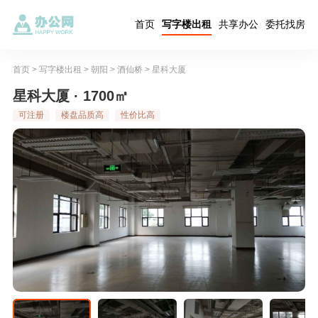
首页
写字楼出租
共享办公
委托找房
首页
>
写字楼出租
>
朝阳
>
酒仙桥
>
星科大厦
星科大厦 · 1700㎡
可注册
楼盘品质高
性价比高