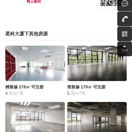
网上看到
星科大厦下其他房源
精装修
278㎡
可注册
简装修
179㎡
可注册
4
元/㎡*天
5
元/㎡*天