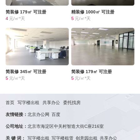
简装修
179㎡
可注册
精装修
1000㎡
可注册
4
元/㎡*天
5
元/㎡*天
简装修
345㎡
可注册
简装修
179㎡
可注册
5
元/㎡*天
5
元/㎡*天
首页
写字楼出租
共享办公
委托找房
友情链接：
北京办公网
百度
公司地址：
北京市海淀区中关村智造大街C座216室
关 键 词：
写字楼出租
写字楼租赁
创意园出租
共享办公