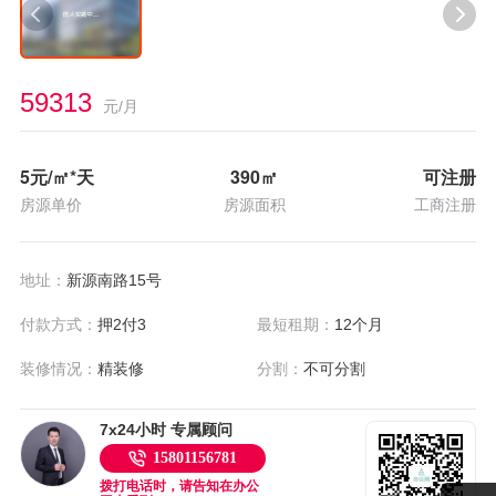
59313
元/月
5
元/㎡*天
390
㎡
可注册
房源单价
房源面积
工商注册
地址：
新源南路15号
付款方式：
押2付3
最短租期：
12个月
装修情况：
精装修
分割：
不可分割
7x24小时 专属顾问
15801156781
拨打电话时，请告知在办公