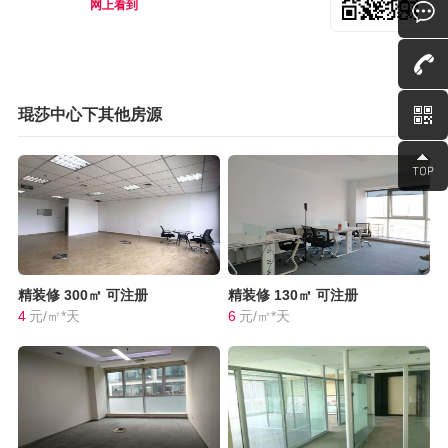
网上看到
琨莎中心下其他房源
精装修
300㎡
可注册
精装修
130㎡
可注册
4
元/㎡*天
6
元/㎡*天