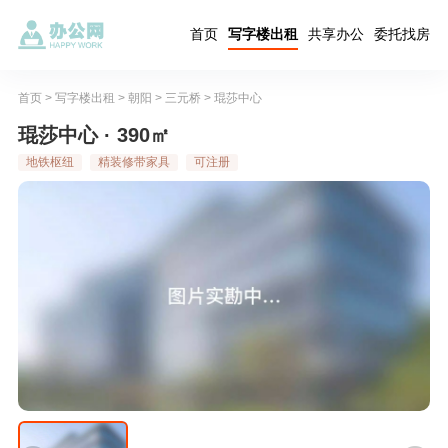
首页
写字楼出租
共享办公
委托找房
首页
>
写字楼出租
>
朝阳
>
三元桥
>
琨莎中心
琨莎中心 · 390㎡
地铁枢纽
精装修带家具
可注册