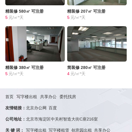
精装修
580㎡
可注册
精装修
207㎡
可注册
5
元/㎡*天
5
元/㎡*天
精装修
380㎡
可注册
简装修
280㎡
可注册
5
元/㎡*天
4
元/㎡*天
首页
写字楼出租
共享办公
委托找房
友情链接：
北京办公网
百度
公司地址：
北京市海淀区中关村智造大街C座216室
关 键 词：
写字楼出租
写字楼租赁
创意园出租
共享办公