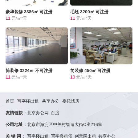
豪华装修
3386㎡
可注册
毛坯
3200㎡
可注册
11
元/㎡*天
11
元/㎡*天
简装修
3224㎡
不可注册
简装修
450㎡
可注册
11
元/㎡*天
10
元/㎡*天
首页
写字楼出租
共享办公
委托找房
友情链接：
北京办公网
百度
公司地址：
北京市海淀区中关村智造大街C座216室
关 键 词：
写字楼出租
写字楼租赁
创意园出租
共享办公