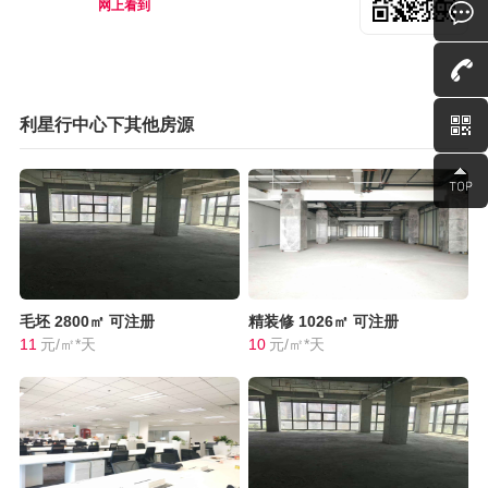
网上看到
利星行中心下其他房源
毛坯
2800㎡
可注册
精装修
1026㎡
可注册
11
元/㎡*天
10
元/㎡*天