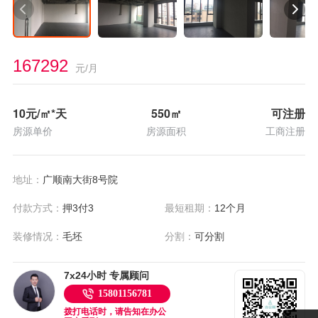
167292
元/月
10
元/㎡*天
550
㎡
可注册
房源单价
房源面积
工商注册
地址：
广顺南大街8号院
付款方式：
押3付3
最短租期：
12个月
装修情况：
毛坯
分割：
可分割
7x24小时 专属顾问
15801156781
拨打电话时，请告知在办公