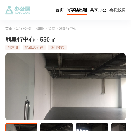
首页
写字楼出租
共享办公
委托找房
首页
>
写字楼出租
>
朝阳
>
望京
>
利星行中心
利星行中心 · 550㎡
可注册
地铁10分钟
热门楼盘