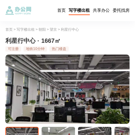
首页
写字楼出租
共享办公
委托找房
首页
>
写字楼出租
>
朝阳
>
望京
>
利星行中心
利星行中心 · 1667㎡
可注册
地铁10分钟
热门楼盘