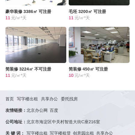
豪华装修
3386㎡
可注册
毛坯
3200㎡
可注册
11
元/㎡*天
11
元/㎡*天
简装修
3224㎡
不可注册
简装修
450㎡
可注册
11
元/㎡*天
10
元/㎡*天
首页
写字楼出租
共享办公
委托找房
友情链接：
北京办公网
百度
公司地址：
北京市海淀区中关村智造大街C座216室
关 键 词：
写字楼出租
写字楼租赁
创意园出租
共享办公