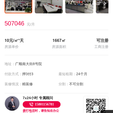
507046
元/月
10
元/㎡*天
1667
㎡
可注册
房源单价
房源面积
工商注册
地址：
广顺南大街8号院
付款方式：
押3付3
最短租期：
24个月
装修情况：
精装修
分割：
不可分割
7x24小时 专属顾问
15801156781
拨打电话时，请告知在办公