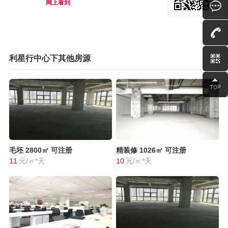
网上看到
利星行中心下其他房源
毛坯
2800㎡
可注册
精装修
1026㎡
可注册
11
元/㎡*天
10
元/㎡*天