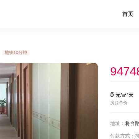
首页
地铁10分钟
9474
5
元/㎡*天
房源单价
地址：
将台路
付款方式：
押