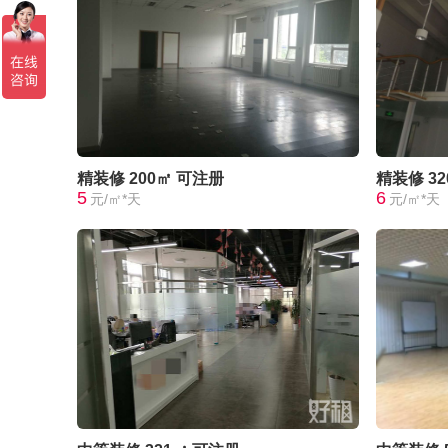
精装修
200㎡
可注册
精装修
3
5
6
元/㎡*天
元/㎡*天