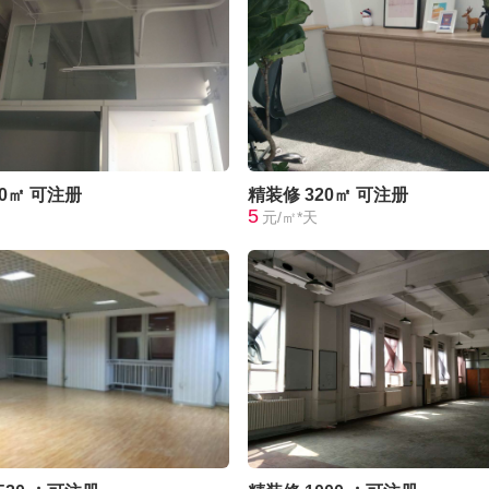
20㎡
可注册
精装修
320㎡
可注册
5
元/㎡*天