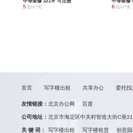
中等装修
321㎡
可注册
中等装修
5
6
元/㎡*天
元/㎡*天
首页
写字楼出租
共享办公
委托找
友情链接：
北京办公网
百度
公司地址：
北京市海淀区中关村智造大街C座21
关 键 词：
写字楼出租
写字楼租赁
创意园