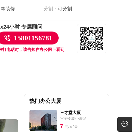
中等装修
分割：
可分割
7x24小时 专属顾问
15801156781
拨打电话时，请告知在办公网上看到
热门办公大厦
三才堂大厦
写字楼出租-海淀
7
元/㎡*天