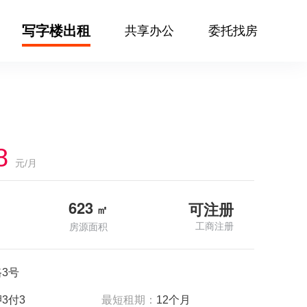
写字楼出租
共享办公
委托找房
8
元/月
623
可注册
㎡
工商注册
房源面积
3号
3付3
最短租期：
12个月