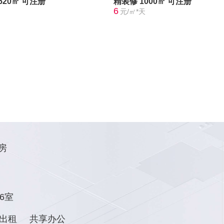
520㎡
可注册
精装修
1000㎡
可注册
6
元/㎡*天
房
6室
出租
共享办公