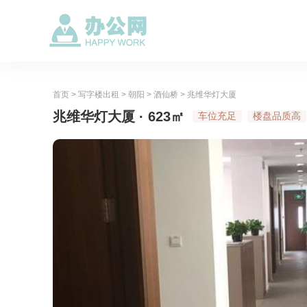
首页
>
写字楼出租
>
朝阳
>
酒仙桥
>
兆维华灯大厦
兆维华灯大厦 · 623㎡
车位充足
楼盘品质高