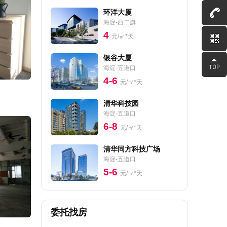
环洋大厦
海淀-西二旗
4
元/㎡*天
银谷大厦
海淀-五道口
4-6
元/㎡*天
清华科技园
海淀-五道口
6-8
元/㎡*天
清华同方科技广场
海淀-五道口
5-6
元/㎡*天
委托找房