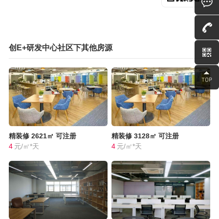
创E+研发中心社区下其他房源
精装修
2621㎡
可注册
精装修
3128㎡
可注册
4
元/㎡*天
4
元/㎡*天