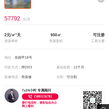
57792
元/月
2
元/㎡*天
950
㎡
可注册
房源单价
房源面积
工商注册
地址：
东路甲18号
付款方式：
押2付3
最短租期：
12个月
装修情况：
简装修
分割：
可分割
7x24小时 专属顾问
15801156781
拨打电话时，请告知在办公
网上看到