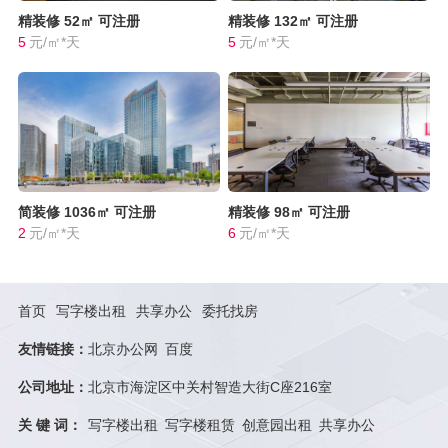
精装修
52㎡
可注册
精装修
132㎡
可注册
5
元/㎡*天
5
元/㎡*天
简装修
1036㎡
可注册
精装修
98㎡
可注册
2
元/㎡*天
6
元/㎡*天
首页
写字楼出租
共享办公
委托找房
友情链接：
北京办公网
百度
公司地址：
北京市海淀区中关村智造大街C座216室
关 键 词：
写字楼出租
写字楼租赁
创意园出租
共享办公