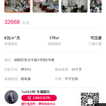
32668
元/月
6
元/㎡*天
179
㎡
可注册
房源单价
房源面积
工商注册
地址：
朝阳区胜古中路2号院5号楼
付款方式：
押3付1
最短租期：
12个月
装修情况：
精装修
分割：
不可分割
7x24小时 专属顾问
15801156781
拨打电话时，请告知在办公