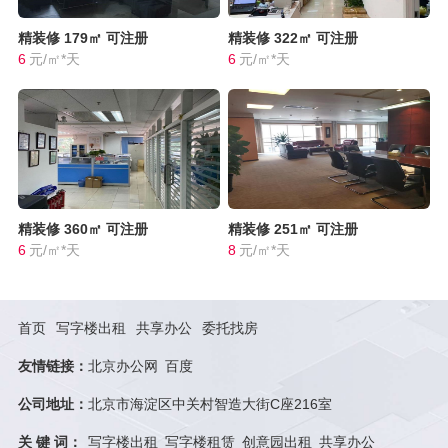
精装修
179㎡
可注册
精装修
322㎡
可注册
6
元/㎡*天
6
元/㎡*天
精装修
360㎡
可注册
精装修
251㎡
可注册
6
元/㎡*天
8
元/㎡*天
首页
写字楼出租
共享办公
委托找房
友情链接：
北京办公网
百度
公司地址：
北京市海淀区中关村智造大街C座216室
关 键 词：
写字楼出租
写字楼租赁
创意园出租
共享办公