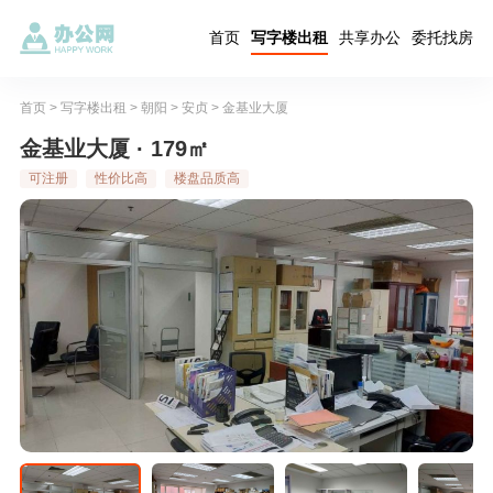
首页
写字楼出租
共享办公
委托找房
首页
>
写字楼出租
>
朝阳
>
安贞
>
金基业大厦
金基业大厦 · 179㎡
可注册
性价比高
楼盘品质高