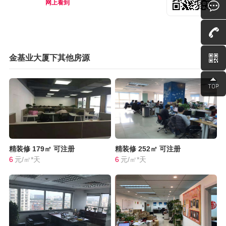
网上看到
金基业大厦下其他房源
精装修
179㎡
可注册
精装修
252㎡
可注册
6
元/㎡*天
6
元/㎡*天