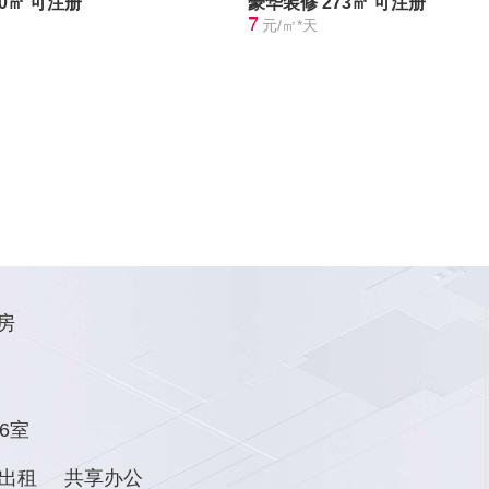
20㎡
可注册
豪华装修
273㎡
可注册
7
元/㎡*天
房
6室
出租
共享办公