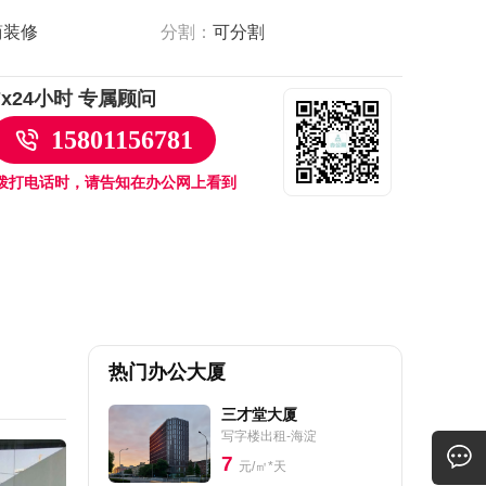
简装修
分割：
可分割
7x24小时 专属顾问
15801156781
拨打电话时，请告知在办公网上看到
热门办公大厦
三才堂大厦
写字楼出租-海淀
7
元/㎡*天