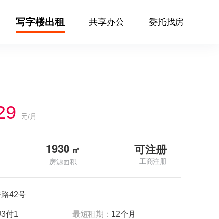
写字楼出租
共享办公
委托找房
29
元/月
1930
可注册
㎡
工商注册
房源面积
路42号
3付1
最短租期：
12个月