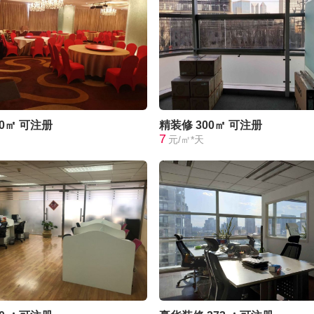
80㎡
可注册
精装修
300㎡
可注册
7
元/㎡*天