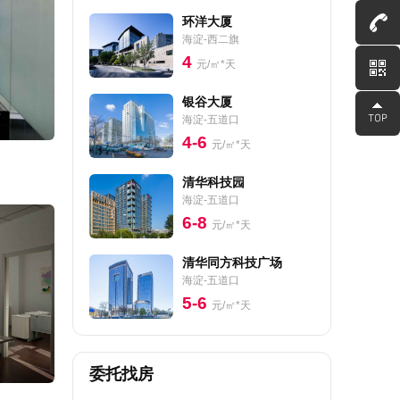
环洋大厦
海淀-西二旗
4
元/㎡*天
银谷大厦
海淀-五道口
4-6
元/㎡*天
清华科技园
海淀-五道口
6-8
元/㎡*天
清华同方科技广场
海淀-五道口
5-6
元/㎡*天
委托找房