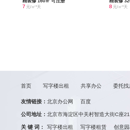
精装修
160㎡
可注册
精装修
3
7
8
元/㎡*天
元/㎡*天
首页
写字楼出租
共享办公
委托找
友情链接：
北京办公网
百度
公司地址：
北京市海淀区中关村智造大街C座21
关 键 词：
写字楼出租
写字楼租赁
创意园