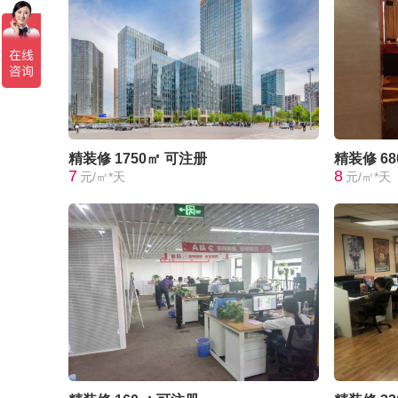
精装修
1750㎡
可注册
精装修
6
7
8
元/㎡*天
元/㎡*天