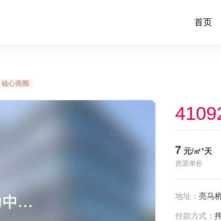
首页
核心商圈
4109
7
元/㎡*天
房源单价
地址：
亮马桥
付款方式：
押