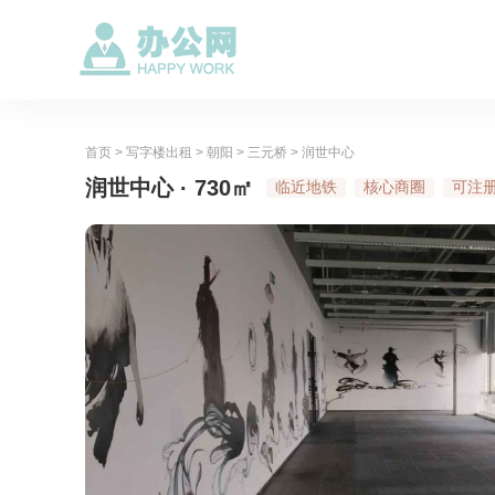
首页
>
写字楼出租
>
朝阳
>
三元桥
>
润世中心
润世中心 · 730㎡
临近地铁
核心商圈
可注