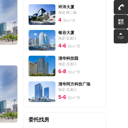
环洋大厦
海淀-西二旗
4
元/㎡*天
银谷大厦
海淀-五道口
4-6
元/㎡*天
清华科技园
海淀-五道口
6-8
元/㎡*天
清华同方科技广场
海淀-五道口
5-6
元/㎡*天
委托找房