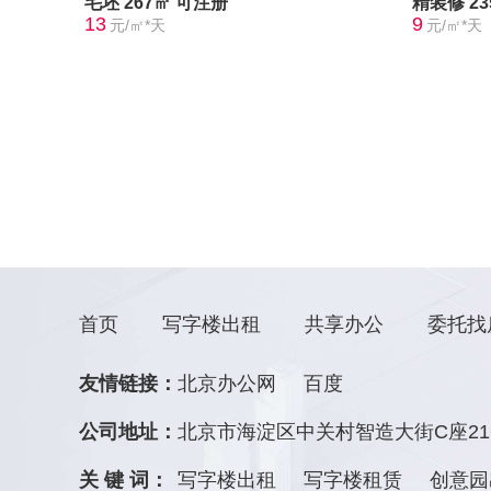
毛坯
267㎡
可注册
精装修
2
13
9
元/㎡*天
元/㎡*天
首页
写字楼出租
共享办公
委托找
友情链接：
北京办公网
百度
公司地址：
北京市海淀区中关村智造大街C座21
关 键 词：
写字楼出租
写字楼租赁
创意园