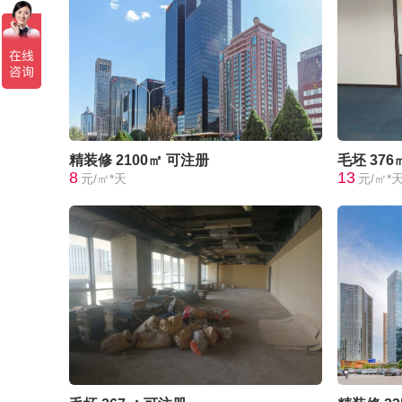
精装修
2100㎡
可注册
毛坯
376
8
13
元/㎡*天
元/㎡*