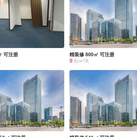
㎡
可注册
精装修
800㎡
可注册
9
天
元/㎡*天