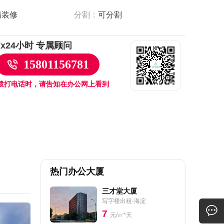
精装修
分割：
可分割
7x24小时 专属顾问
15801156781
拨打电话时，请告知在办公网上看到
热门办公大厦
三才堂大厦
写字楼出租-海淀
7
元/㎡*天