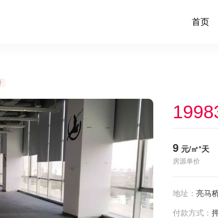
首页
册
1998
9
元/㎡*天
房源单价
地址：
亮马桥
付款方式：
押