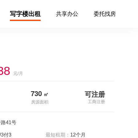
写字楼出租
共享办公
委托找房
38
元/月
730
可注册
㎡
工商注册
房源面积
路41号
3付3
最短租期：
12个月