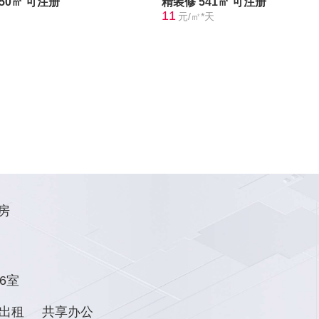
350㎡
可注册
精装修
541㎡
可注册
11
元/㎡*天
房
6室
出租
共享办公