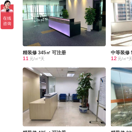
精装修
345㎡
可注册
中等装修
11
12
元/㎡*天
元/㎡*