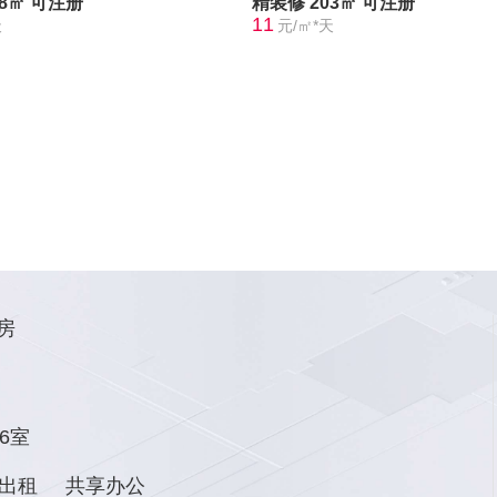
28㎡
可注册
精装修
203㎡
可注册
11
天
元/㎡*天
房
6室
出租
共享办公