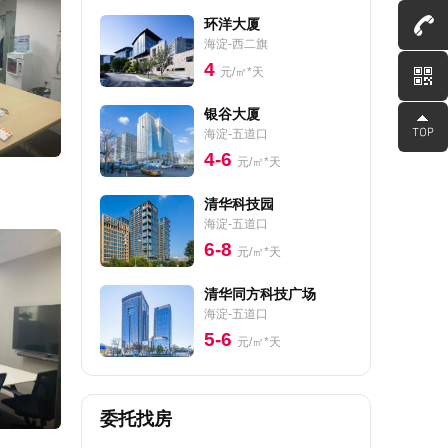
环洋大厦
海淀-西二旗
4
元/㎡*天
银谷大厦
海淀-五道口
4-6
元/㎡*天
清华科技园
海淀-五道口
6-8
元/㎡*天
清华同方科技广场
海淀-五道口
5-6
元/㎡*天
委托找房