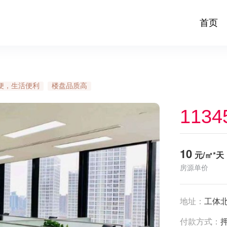
首页
便，生活便利
楼盘品质高
1134
10
元/㎡*天
房源单价
地址：
工体北
付款方式：
押