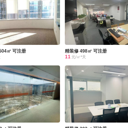
504㎡
可注册
精装修
498㎡
可注册
11
天
元/㎡*天