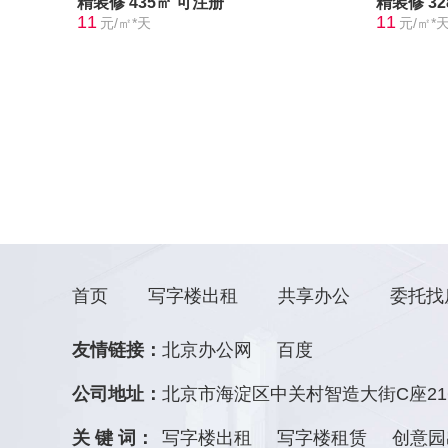
精装修
435㎡
可注册
精装修
3
11
11
元/㎡*天
元/㎡*
首页
写字楼出租
共享办公
委托找
友情链接：
北京办公网
百度
公司地址：
北京市海淀区中关村智造大街C座21
关 键 词：
写字楼出租
写字楼租赁
创意园