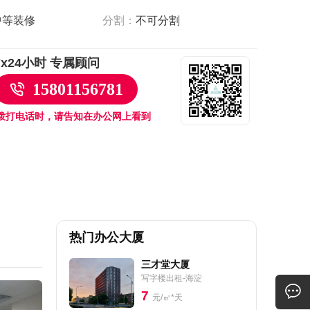
中等装修
分割：
不可分割
7x24小时 专属顾问
15801156781
拨打电话时，请告知在办公网上看到
热门办公大厦
三才堂大厦
写字楼出租-海淀
7
元/㎡*天