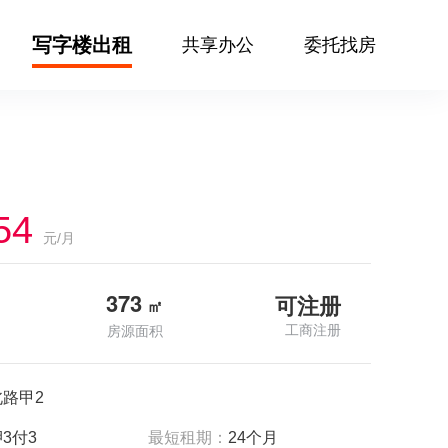
写字楼出租
共享办公
委托找房
54
元/月
373
可注册
㎡
工商注册
房源面积
路甲2
3付3
最短租期：
24个月