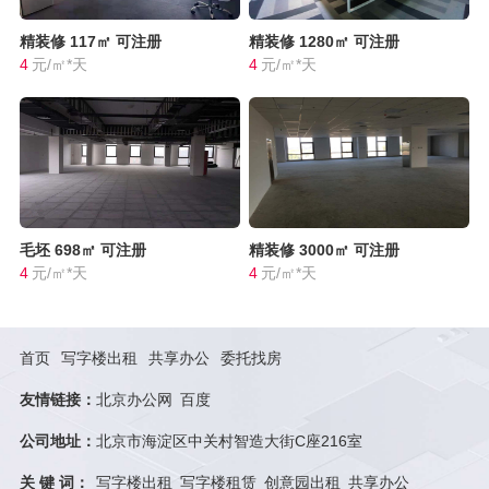
精装修
117㎡
可注册
精装修
1280㎡
可注册
4
元/㎡*天
4
元/㎡*天
毛坯
698㎡
可注册
精装修
3000㎡
可注册
4
元/㎡*天
4
元/㎡*天
首页
写字楼出租
共享办公
委托找房
友情链接：
北京办公网
百度
公司地址：
北京市海淀区中关村智造大街C座216室
关 键 词：
写字楼出租
写字楼租赁
创意园出租
共享办公