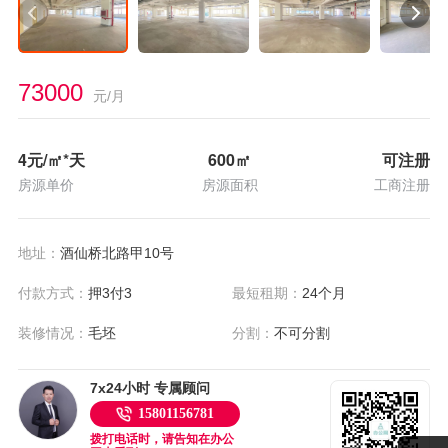
73000
元/月
4
元/㎡*天
600
㎡
可注册
房源单价
房源面积
工商注册
地址：
酒仙桥北路甲10号
付款方式：
押3付3
最短租期：
24个月
装修情况：
毛坯
分割：
不可分割
7x24小时 专属顾问
15801156781
拨打电话时，请告知在办公