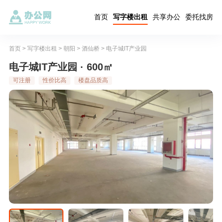
首页
写字楼出租
共享办公
委托找房
首页
>
写字楼出租
>
朝阳
>
酒仙桥
>
电子城IT产业园
电子城IT产业园 · 600㎡
可注册
性价比高
楼盘品质高