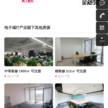
网上看到
电子城IT产业园下其他房源
中等装修
1900㎡
可注册
精装修
212㎡
可注册
4
元/㎡*天
4
元/㎡*天