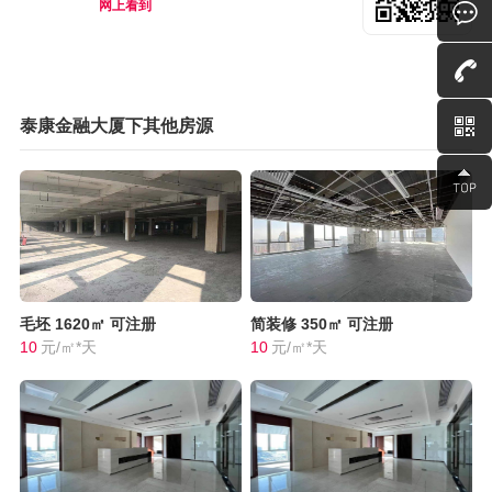
网上看到
泰康金融大厦下其他房源
毛坯
1620㎡
可注册
简装修
350㎡
可注册
10
元/㎡*天
10
元/㎡*天