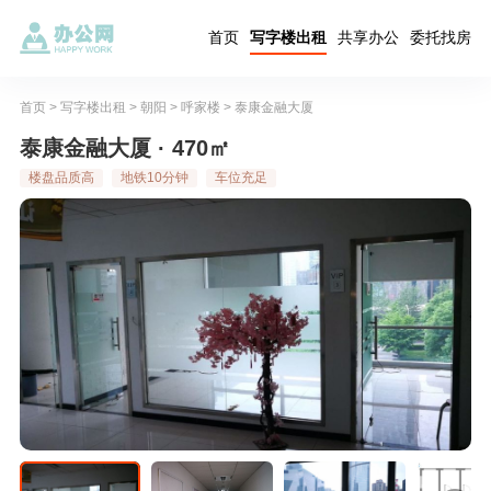
首页
写字楼出租
共享办公
委托找房
首页
>
写字楼出租
>
朝阳
>
呼家楼
>
泰康金融大厦
泰康金融大厦 · 470㎡
楼盘品质高
地铁10分钟
车位充足