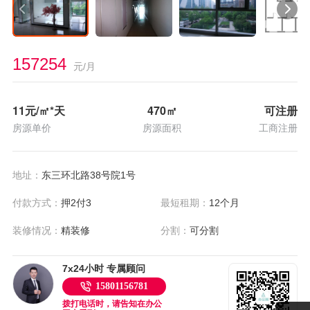
157254
元/月
11
元/㎡*天
470
㎡
可注册
房源单价
房源面积
工商注册
地址：
东三环北路38号院1号
付款方式：
押2付3
最短租期：
12个月
装修情况：
精装修
分割：
可分割
7x24小时 专属顾问
15801156781
拨打电话时，请告知在办公