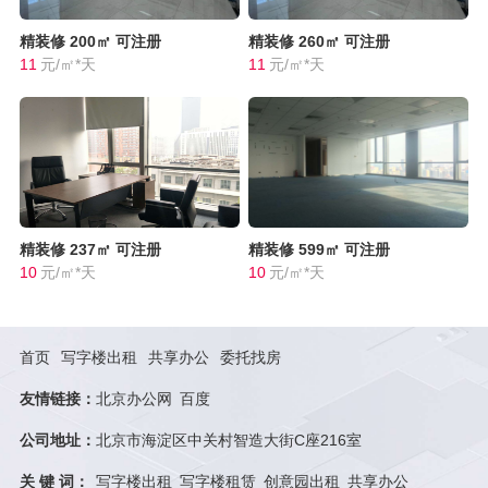
精装修
200㎡
可注册
精装修
260㎡
可注册
11
元/㎡*天
11
元/㎡*天
精装修
237㎡
可注册
精装修
599㎡
可注册
10
元/㎡*天
10
元/㎡*天
首页
写字楼出租
共享办公
委托找房
友情链接：
北京办公网
百度
公司地址：
北京市海淀区中关村智造大街C座216室
关 键 词：
写字楼出租
写字楼租赁
创意园出租
共享办公