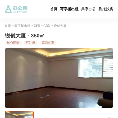
首页
写字楼出租
共享办公
委托找房
首页
>
写字楼出租
>
朝阳
>
CBD
>
锐创大厦
锐创大厦 · 350㎡
核心商圈
可注册
高绿化率