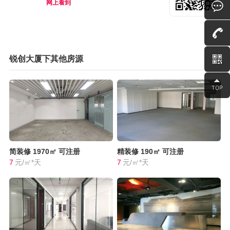
网上看到
锐创大厦下其他房源
简装修
1970㎡
可注册
精装修
190㎡
可注册
7
元/㎡*天
7
元/㎡*天