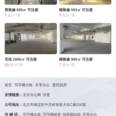
简装修
855㎡
可注册
精装修
553㎡
可注册
7
元/㎡*天
7
元/㎡*天
毛坯
2000㎡
可注册
精装修
900㎡
可注册
10
元/㎡*天
7
元/㎡*天
首页
写字楼出租
共享办公
委托找房
友情链接：
北京办公网
百度
公司地址：
北京市海淀区中关村智造大街C座216室
关 键 词：
写字楼出租
写字楼租赁
创意园出租
共享办公