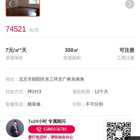
74521
元/月
7
元/㎡*天
350
㎡
可注册
房源单价
房源面积
工商注册
地址：
北京市朝阳区东三环京广桥东南角
付款方式：
押3付3
最短租期：
12个月
装修情况：
精装修
分割：
不可分割
7x24小时 专属顾问
15801156781
拨打电话时，请告知在办公