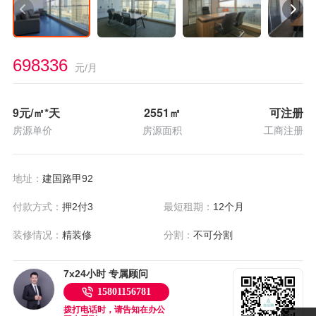
698336
元/月
9
元/㎡*天
2551
㎡
可注册
房源单价
房源面积
工商注册
地址：
建国路甲92
付款方式：
押2付3
最短租期：
12个月
装修情况：
精装修
分割：
不可分割
7x24小时 专属顾问
15801156781
拨打电话时，请告知在办公