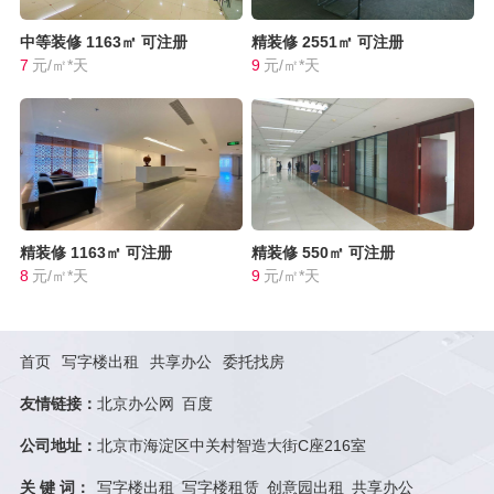
中等装修
1163㎡
可注册
精装修
2551㎡
可注册
7
元/㎡*天
9
元/㎡*天
精装修
1163㎡
可注册
精装修
550㎡
可注册
8
元/㎡*天
9
元/㎡*天
首页
写字楼出租
共享办公
委托找房
友情链接：
北京办公网
百度
公司地址：
北京市海淀区中关村智造大街C座216室
关 键 词：
写字楼出租
写字楼租赁
创意园出租
共享办公