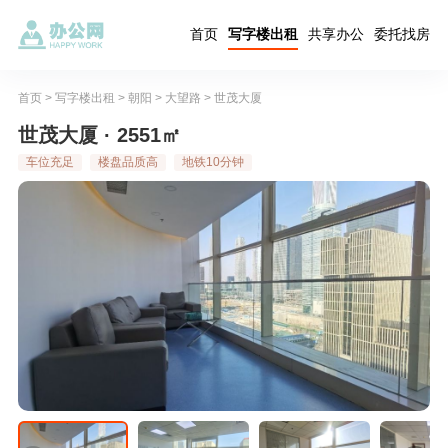
首页
写字楼出租
共享办公
委托找房
首页
>
写字楼出租
>
朝阳
>
大望路
>
世茂大厦
世茂大厦 · 2551㎡
车位充足
楼盘品质高
地铁10分钟