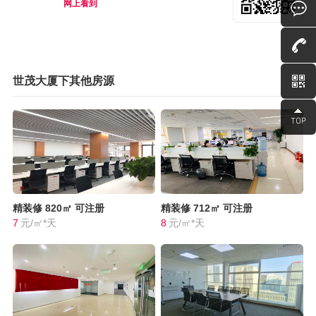
网上看到
世茂大厦下其他房源
精装修
820㎡
可注册
精装修
712㎡
可注册
7
元/㎡*天
8
元/㎡*天