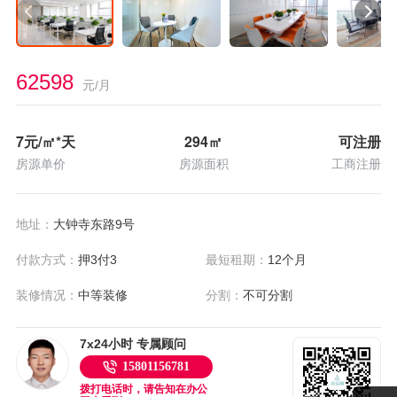
62598
元/月
7
元/㎡*天
294
㎡
可注册
房源单价
房源面积
工商注册
地址：
大钟寺东路9号
付款方式：
押3付3
最短租期：
12个月
装修情况：
中等装修
分割：
不可分割
7x24小时 专属顾问
15801156781
拨打电话时，请告知在办公