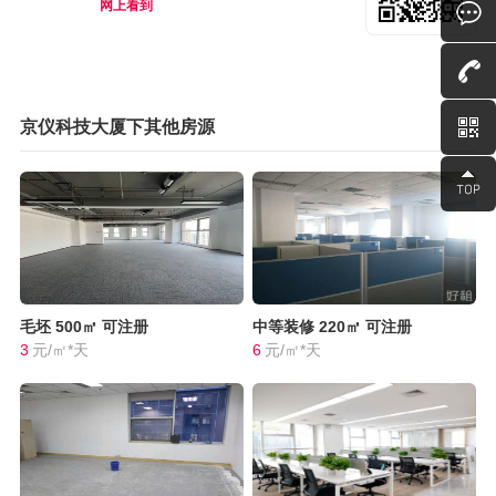
网上看到
京仪科技大厦下其他房源
毛坯
500㎡
可注册
中等装修
220㎡
可注册
3
元/㎡*天
6
元/㎡*天