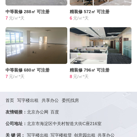
中等装修
288㎡
可注册
精装修
572㎡
可注册
7
元/㎡*天
6
元/㎡*天
中等装修
680㎡
可注册
精装修
796㎡
可注册
7
元/㎡*天
8
元/㎡*天
首页
写字楼出租
共享办公
委托找房
友情链接：
北京办公网
百度
公司地址：
北京市海淀区中关村智造大街C座216室
关 键 词：
写字楼出租
写字楼租赁
创意园出租
共享办公