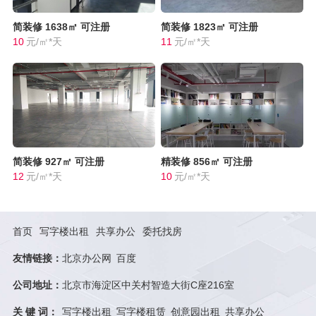
简装修
1638㎡
可注册
简装修
1823㎡
可注册
10
元/㎡*天
11
元/㎡*天
简装修
927㎡
可注册
精装修
856㎡
可注册
12
元/㎡*天
10
元/㎡*天
首页
写字楼出租
共享办公
委托找房
友情链接：
北京办公网
百度
公司地址：
北京市海淀区中关村智造大街C座216室
关 键 词：
写字楼出租
写字楼租赁
创意园出租
共享办公