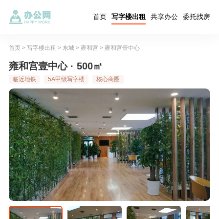
首页
写字楼出租
共享办公
委托找房
首页
>
写字楼出租
>
东城
>
雍和宫
>
雍和宫壹中心
雍和宫壹中心 · 500㎡
临近地铁
5A甲级写字楼
核心商圈