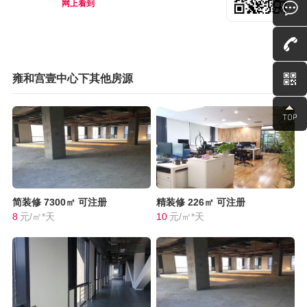
网上看到
雍和宫壹中心下其他房源
简装修
7300㎡
可注册
精装修
226㎡
可注册
8
元/㎡*天
10
元/㎡*天