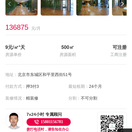
136875
元/月
9
元/㎡*天
500
㎡
可注册
房源单价
房源面积
工商注册
地址：
北京市东城区和平里西街51号
付款方式：
押3付3
最短租期：
24个月
装修情况：
精装修
分割：
不可分割
7x24小时 专属顾问
15801156781
拨打电话时，请告知在办公