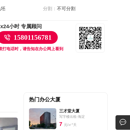
毛坯
分割：
不可分割
7x24小时 专属顾问
15801156781
拨打电话时，请告知在办公网上看到
热门办公大厦
三才堂大厦
写字楼出租-海淀
7
元/㎡*天