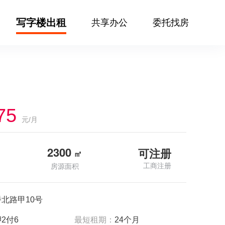
写字楼出租
共享办公
委托找房
75
元/月
2300
可注册
㎡
工商注册
房源面积
北路甲10号
2付6
最短租期：
24个月