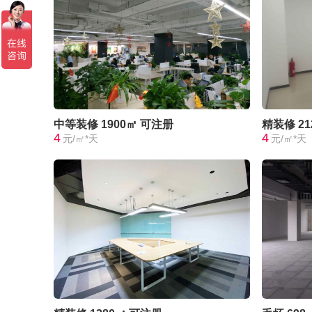
中等装修
1900㎡
可注册
精装修
2
4
4
元/㎡*天
元/㎡*天