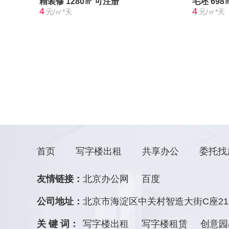
精装修
1280㎡
可注册
毛坯
698
4
4
元/㎡*天
元/㎡*天
首页
写字楼出租
共享办公
委托找
友情链接：
北京办公网
百度
公司地址：
北京市海淀区中关村智造大街C座21
关 键 词：
写字楼出租
写字楼租赁
创意园