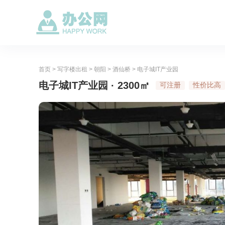
首页
>
写字楼出租
>
朝阳
>
酒仙桥
>
电子城IT产业园
电子城IT产业园 · 2300㎡
可注册
性价比高