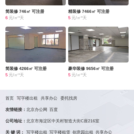
简装修
746㎡
可注册
精装修
7466㎡
可注册
6
元/㎡*天
5
元/㎡*天
简装修
4266㎡
可注册
豪华装修
9656㎡
可注册
5
元/㎡*天
5
元/㎡*天
首页
写字楼出租
共享办公
委托找房
友情链接：
北京办公网
百度
公司地址：
北京市海淀区中关村智造大街C座216室
关 键 词：
写字楼出租
写字楼租赁
创意园出租
共享办公