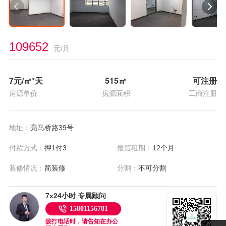
109652
元/月
7
元/㎡*天
515
㎡
可注册
房源单价
房源面积
工商注册
地址：
亮马桥路39号
付款方式：
押1付3
最短租期：
12个月
装修情况：
简装修
分割：
不可分割
7x24小时 专属顾问
15801156781
拨打电话时，请告知在办公