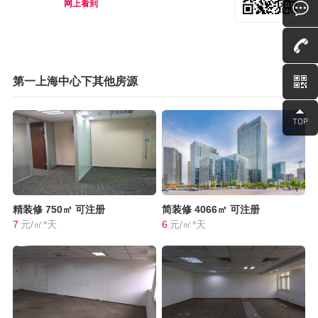
网上看到
第一上海中心下其他房源
精装修
750㎡
可注册
简装修
4066㎡
可注册
7
元/㎡*天
6
元/㎡*天