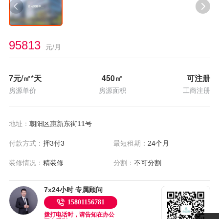
95813
元/月
7
元/㎡*天
450
㎡
可注册
房源单价
房源面积
工商注册
地址：
朝阳区惠新东街11号
付款方式：
押3付3
最短租期：
24个月
装修情况：
精装修
分割：
不可分割
7x24小时 专属顾问
15801156781
拨打电话时，请告知在办公