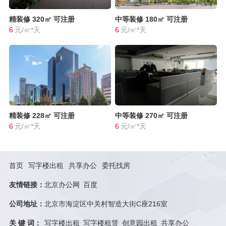
精装修
320㎡
可注册
中等装修
180㎡
可注册
6
元/㎡*天
6
元/㎡*天
精装修
228㎡
可注册
中等装修
270㎡
可注册
6
元/㎡*天
6
元/㎡*天
首页
写字楼出租
共享办公
委托找房
友情链接：
北京办公网
百度
公司地址：
北京市海淀区中关村智造大街C座216室
关 键 词：
写字楼出租
写字楼租赁
创意园出租
共享办公