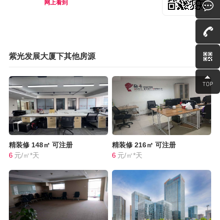
网上看到
紫光发展大厦下其他房源
精装修
148㎡
可注册
精装修
216㎡
可注册
6
元/㎡*天
6
元/㎡*天