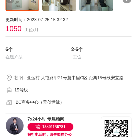
更新时间：2023-07-25 15:32:32
1050
工位/月
6
个
2-6
个
在租户型
工位
朝阳
-
亚运村
大屯路甲21号慧中里C区;距离15号线安立路约192米
15号线
IBC商务中心（天创世缘）
7x24小时 专属顾问
15801156781
拨打电话时，请告知在办公