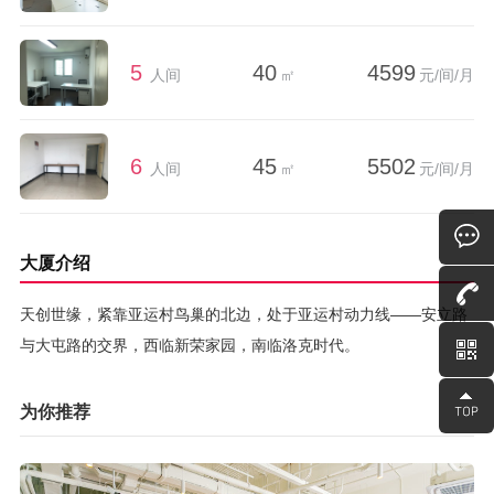
5
40
4599
人间
㎡
元/间/月
6
45
5502
人间
㎡
元/间/月
大厦介绍
天创世缘，紧靠亚运村鸟巢的北边，处于亚运村动力线——安立路
与大屯路的交界，西临新荣家园，南临洛克时代。
为你推荐