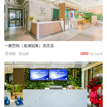
一展空间（龙湖冠寓）关庄店
1800
朝阳 - 亚运村
元/工位/月