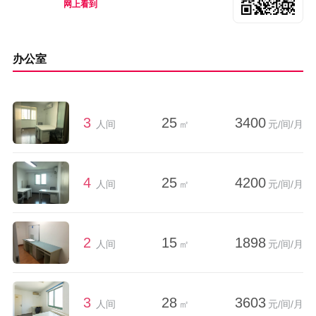
网上看到
办公室
3
25
3400
人间
㎡
元/间/月
4
25
4200
人间
㎡
元/间/月
2
15
1898
人间
㎡
元/间/月
3
28
3603
人间
㎡
元/间/月