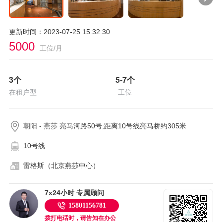
更新时间：2023-07-25 15:32:30
5000
工位/月
3
个
5-7
个
在租户型
工位
朝阳
-
燕莎
亮马河路50号;距离10号线亮马桥约305米
10号线
雷格斯（北京燕莎中心）
7x24小时 专属顾问
15801156781
拨打电话时，请告知在办公