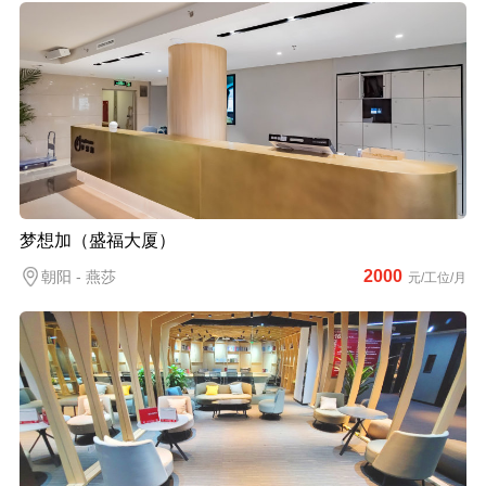
梦想加（盛福大厦）
2000
朝阳 - 燕莎
元/工位/月