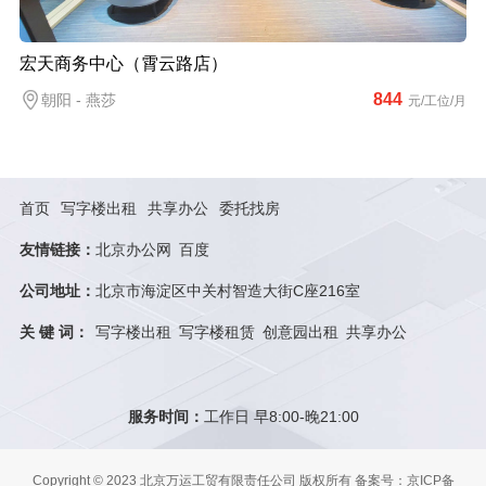
宏天商务中心（霄云路店）
844
朝阳 - 燕莎
元/工位/月
首页
写字楼出租
共享办公
委托找房
友情链接：
北京办公网
百度
公司地址：
北京市海淀区中关村智造大街C座216室
关 键 词：
写字楼出租
写字楼租赁
创意园出租
共享办公
服务时间：
工作日 早8:00-晚21:00
Copyright © 2023 北京万运工贸有限责任公司 版权所有
备案号：京ICP备