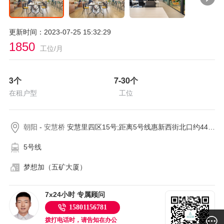
更新时间：2023-07-25 15:32:29
1850
工位/月
3
个
7-30
个
在租户型
工位
朝阳
-
安慧桥
安慧里四区15号;距离5号线惠新西街北口约441米
5号线
梦想加（五矿大厦）
7x24小时 专属顾问
15801156781
拨打电话时，请告知在办公