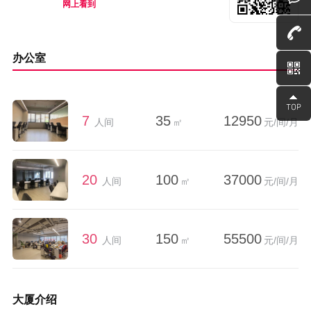
网上看到
办公室
7
35
12950
人间
㎡
元/间/月
20
100
37000
人间
㎡
元/间/月
30
150
55500
人间
㎡
元/间/月
大厦介绍