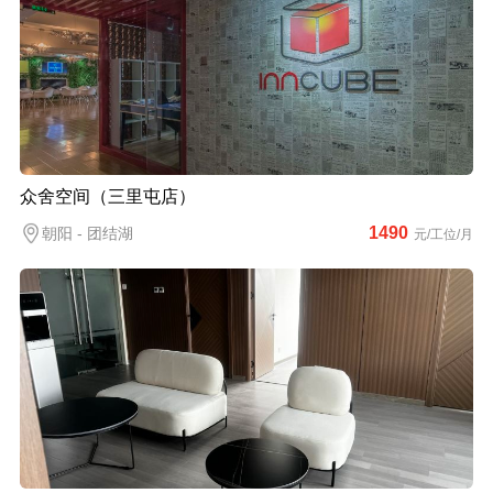
众舍空间（三里屯店）
1490
朝阳 - 团结湖
元/工位/月