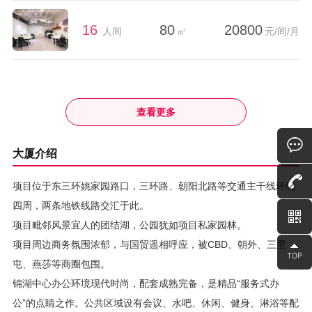
16
80
20800
人间
㎡
元/间/月
查看更多
大厦介绍
项目位于东三环姚家园路口，三环路、朝阳北路等交通主干线环绕
四周，两条地铁线路交汇于此。
项目毗邻风景宜人的团结湖，公园犹如项目私家园林。
项目周边商务氛围浓郁，与国贸遥相呼应，被CBD、朝外、三里
屯、燕莎等商圈包围。
锦湖中心办公环境现代时尚，配套成熟完备，是精品“服务式办
公”的点睛之作。公共区域设有会议、水吧、休闲、健身、淋浴等配