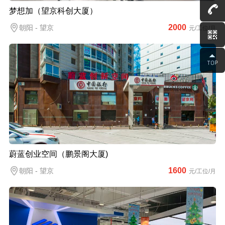
梦想加（望京科创大厦）
2000
朝阳 - 望京
元/工位/月
蔚蓝创业空间（鹏景阁大厦)
1600
朝阳 - 望京
元/工位/月