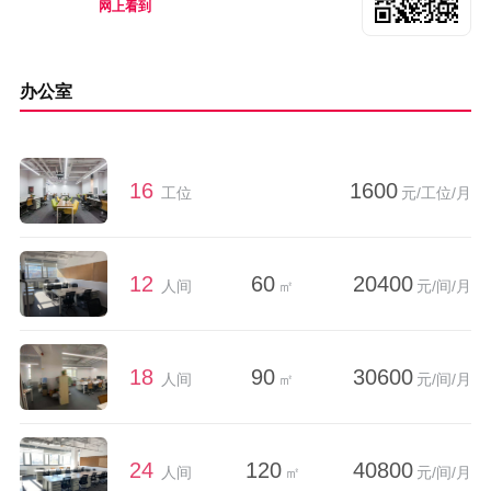
网上看到
办公室
16
1600
工位
元/工位/月
12
60
20400
人间
㎡
元/间/月
18
90
30600
人间
㎡
元/间/月
24
120
40800
人间
㎡
元/间/月