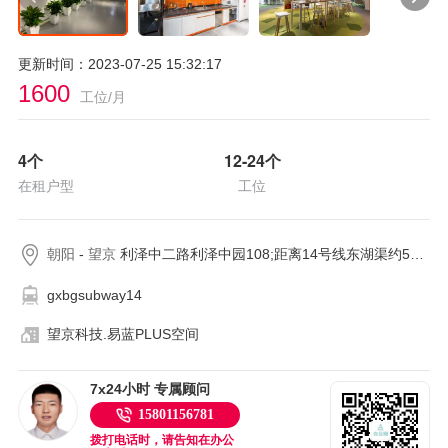
更新时间：2023-07-25 15:32:17
1600
工位/月
4
个
12-24
个
在租户型
工位
朝阳
-
望京
利泽中二路利泽中园108;距离14号线东湖渠约544米
gxbgsubway14
望京科技.易蓝PLUS空间
7x24小时 专属顾问
15801156781
拨打电话时，请告知在办公