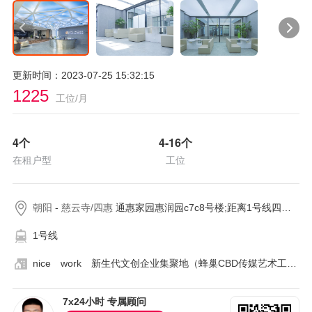
更新时间：2023-07-25 15:32:15
1225
工位/月
4
个
4-16
个
在租户型
工位
朝阳
-
慈云寺/四惠
通惠家园惠润园c7c8号楼;距离1号线四惠约763米
1号线
nice work 新生代文创企业集聚地（蜂巢CBD传媒艺术工作区）
7x24小时 专属顾问