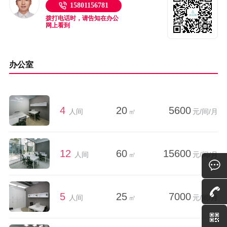
15801156781
拨打电话时，请告知在办公
网上看到
办公室
4
20
5600
人间
㎡
元/间/月
12
60
15600
人间
㎡
元/间/月
5
25
7000
人间
㎡
元/间/月