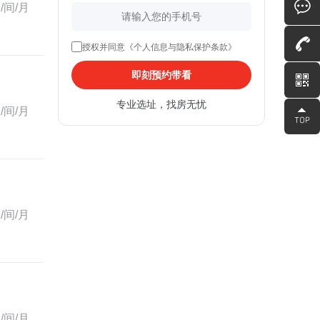
/间/月
授权并同意《个人信息与隐私保护条款》
即刻预约带看
专业选址，找房无忧
/间/月
/间/月
/间/月