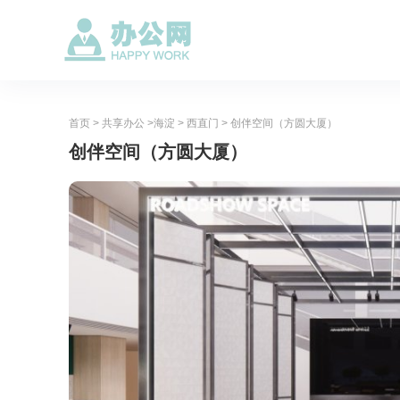
首页
>
共享办公
>
海淀
>
西直门
> 创伴空间（方圆大厦）
创伴空间（方圆大厦）