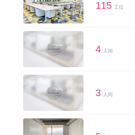
115
工位
4
人间
3
人间