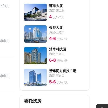
工位/月
环洋大厦
海淀-西二旗
4
元/㎡*天
银谷大厦
海淀-五道口
4-6
元/㎡*天
/间/月
清华科技园
海淀-五道口
6-8
元/㎡*天
清华同方科技广场
/间/月
海淀-五道口
5-6
元/㎡*天
委托找房