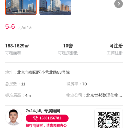
5-6
元/㎡*天
188-1629
㎡
10套
可注册
可租面积
可租房源数
工商注册
地址：
北京市朝阳区小营北路53号院
总层数：
得房率：
11
70
标准层高：
物业公司：
北京世邦魏理仕物业管理有限公司
4m
7x24小时 专属顾问
15801156781
拨打电话时，请告知在办公