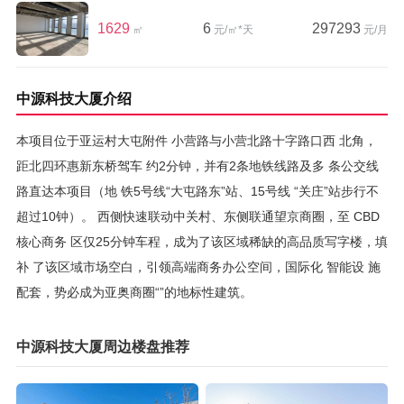
1629
6
297293
㎡
元/㎡*天
元/月
中源科技大厦介绍
本项目位于亚运村大屯附件 小营路与小营北路十字路口西 北角，
距北四环惠新东桥驾车 约2分钟，并有2条地铁线路及多 条公交线
路直达本项目（地 铁5号线“大屯路东”站、15号线 “关庄”站步行不
超过10钟）。 西侧快速联动中关村、东侧联通望京商圈，至 CBD
核心商务 区仅25分钟车程，成为了该区域稀缺的高品质写字楼，填
补 了该区域市场空白，引领高端商务办公空间，国际化 智能设 施
配套，势必成为亚奥商圈“”的地标性建筑。
中源科技大厦周边楼盘推荐