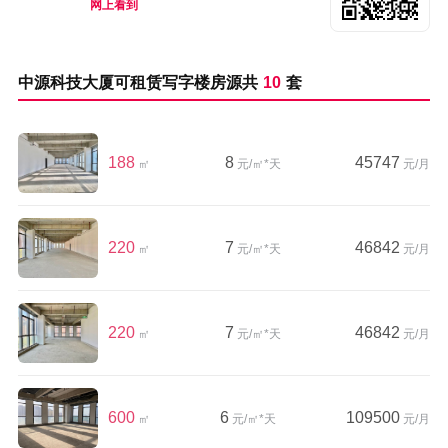
网上看到
中源科技大厦可租赁写字楼房源共
10
套
188
8
45747
㎡
元/㎡*天
元/月
220
7
46842
㎡
元/㎡*天
元/月
220
7
46842
㎡
元/㎡*天
元/月
600
6
109500
㎡
元/㎡*天
元/月