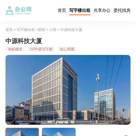
首页
写字楼出租
共享办公
委托找房
首页
>
写字楼出租
>
朝阳
>
小营
> 中源科技大厦
中源科技大厦
地标建筑
5A甲级写字楼
核心商圈