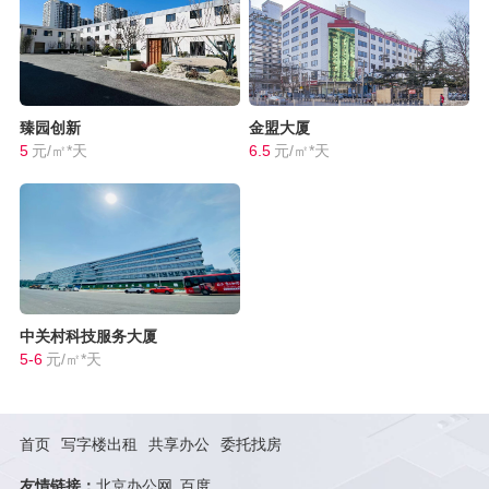
臻园创新
金盟大厦
5
元/㎡*天
6.5
元/㎡*天
中关村科技服务大厦
5-6
元/㎡*天
首页
写字楼出租
共享办公
委托找房
友情链接：
北京办公网
百度