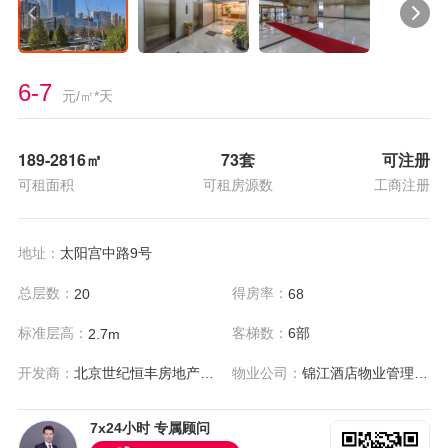
6-7
元/㎡*天
189-2816
㎡
73套
可注册
可租面积
可租房源数
工商注册
地址：
太阳宫中路9号
总层数：
得房率：
20
68
标准层高：
客梯数：
6部
2.7m
开发商：
北京世纪恒丰房地产开发有限公司
物业公司：
锦江酒店物业管理有限公司
7x24小时 专属顾问