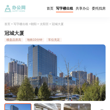
首页
写字楼出租
共享办公
委托找房
首页
>
写字楼出租
>
朝阳
>
太阳宫
> 冠城大厦
冠城大厦
楼盘品质高
地铁10分钟
车位充足