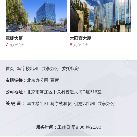
冠捷大厦
太阳宫大厦
7
元/㎡*天
8
元/㎡*天
首页
写字楼出租
共享办公
委托找房
友情链接：
北京办公网
百度
公司地址：
北京市海淀区中关村智造大街C座216室
关 键 词：
写字楼出租
写字楼租赁
创意园出租
共享办公
服务时间：
工作日 早8:00-晚21:00