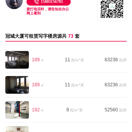
15801156781
拨打电话时，请告知在办公
网上看到
冠城大厦可租赁写字楼房源共
73
套
189
11
63236
㎡
元/㎡*天
元/月
189
11
63236
㎡
元/㎡*天
元/月
192
9
52560
㎡
元/㎡*天
元/月