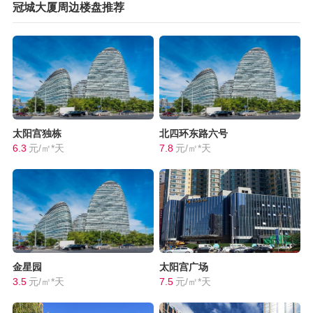
冠城大厦周边楼盘推荐
太阳宫独栋
北四环东路六号
6.3
元/㎡*天
7.8
元/㎡*天
金星园
太阳宫广场
3.5
元/㎡*天
7.5
元/㎡*天