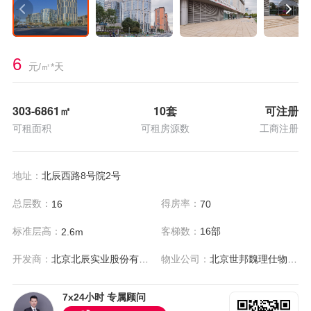
6
元/㎡*天
303-6861
㎡
10套
可注册
可租面积
可租房源数
工商注册
地址：
北辰西路8号院2号
总层数：
得房率：
16
70
标准层高：
客梯数：
16部
2.6m
开发商：
北京北辰实业股份有限公司
物业公司：
北京世邦魏理仕物业管理服务有限公司
7x24小时 专属顾问