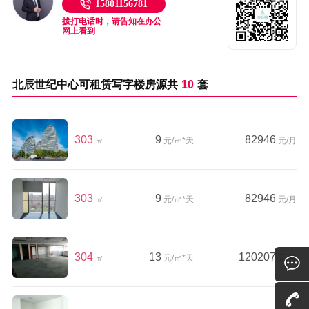
15801156781
拨打电话时，请告知在办公
网上看到
北辰世纪中心可租赁写字楼房源共
10
套
303
9
82946
㎡
元/㎡*天
元/月
303
9
82946
㎡
元/㎡*天
元/月
304
13
120207
㎡
元/㎡*天
元/月