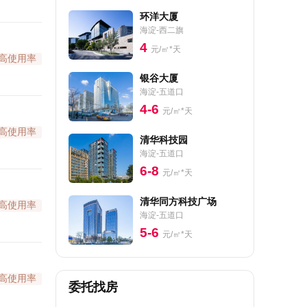
环洋大厦
海淀-西二旗
4
元/㎡*天
高使用率
银谷大厦
海淀-五道口
4-6
元/㎡*天
高使用率
清华科技园
海淀-五道口
6-8
元/㎡*天
清华同方科技广场
高使用率
海淀-五道口
5-6
元/㎡*天
高使用率
委托找房