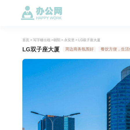
首页
>
写字楼出租
>
朝阳
>
永安里
> LG双子座大厦
LG双子座大厦
周边商务氛围好
餐饮方便，生活