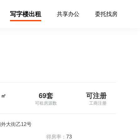
写字楼出租
共享办公
委托找房
69套
可注册
㎡
可租房源数
工商注册
外大街乙12号
得房率：
73