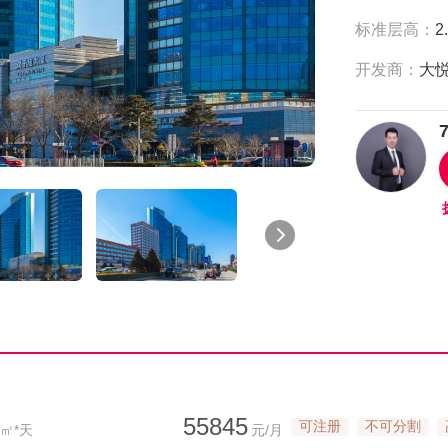
标准层高：
2
开发商：
55845
可注册
不可分割
/㎡*天
元/月