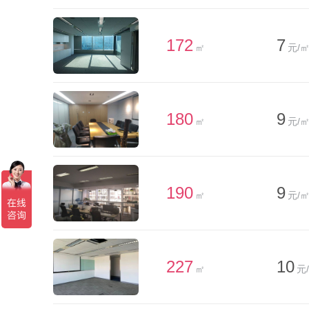
172
7
㎡
元/㎡
180
9
㎡
元/㎡
190
9
㎡
元/㎡
227
10
㎡
元