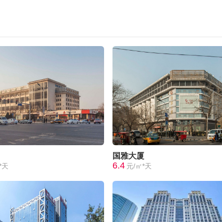
国雅大厦
6.4
*天
元/㎡*天