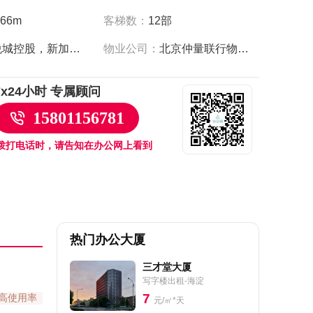
客梯数：
12部
.66m
大悦城控股，新加坡政府投资公司
物业公司：
北京仲量联行物业管理服务有限公司
7x24小时 专属顾问
15801156781
拨打电话时，请告知在办公网上看到
热门办公大厦
三才堂大厦
写字楼出租-海淀
7
高使用率
元/㎡*天