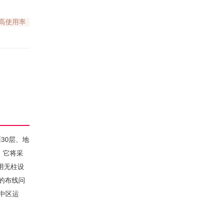
高使用率
30层、地
，它将采
用无柱设
的布线问
中区运