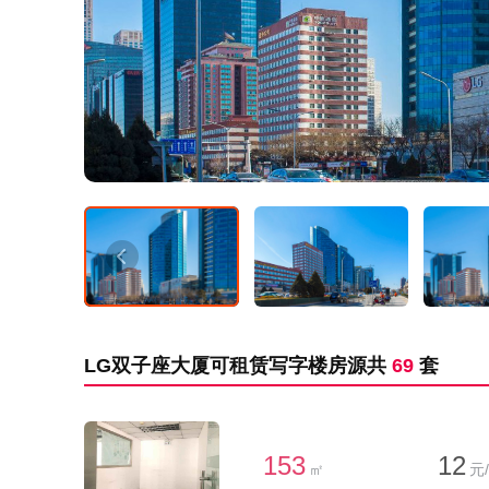
LG双子座大厦可租赁写字楼房源共
69
套
153
12
㎡
元