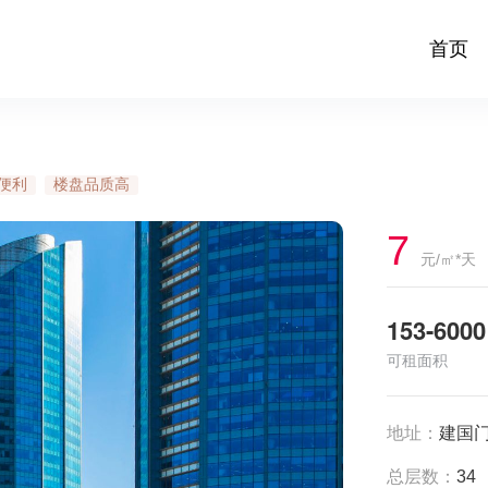
首页
便利
楼盘品质高
7
元/㎡*天
153-6000
可租面积
地址：
建国门
总层数：
34