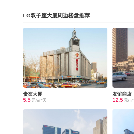
LG双子座大厦周边楼盘推荐
贵友大厦
友谊商店
5.5
12.5
元/㎡*天
元/㎡