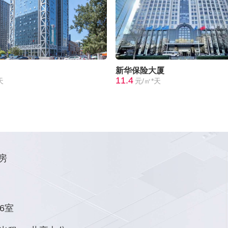
新华保险大厦
11.4
天
元/㎡*天
房
6室