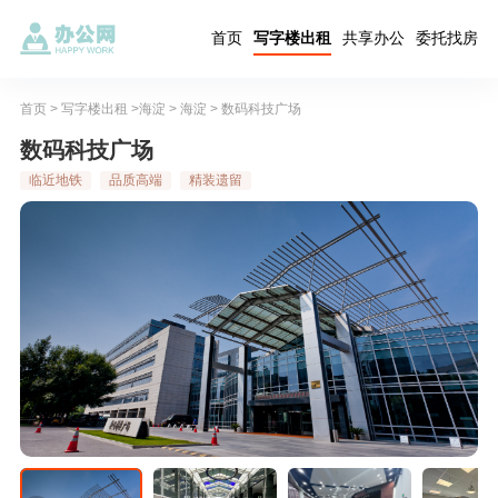
首页
写字楼出租
共享办公
委托找房
首页
>
写字楼出租
>
海淀
>
海淀
> 数码科技广场
数码科技广场
临近地铁
品质高端
精装遗留