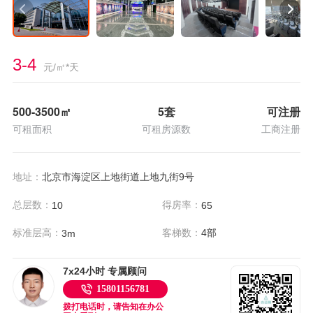
3-4
元/㎡*天
500-3500
㎡
5套
可注册
可租面积
可租房源数
工商注册
地址：
北京市海淀区上地街道上地九街9号
总层数：
得房率：
10
65
标准层高：
客梯数：
4部
3m
7x24小时 专属顾问
15801156781
拨打电话时，请告知在办公