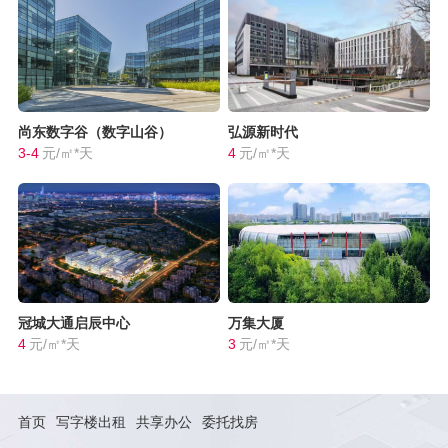
尚东数字谷（数字山谷）
弘源新时代
3-4
元/㎡*天
4
元/㎡*天
冠城大通启辰中心
万集大厦
4
元/㎡*天
3
元/㎡*天
首页
写字楼出租
共享办公
委托找房