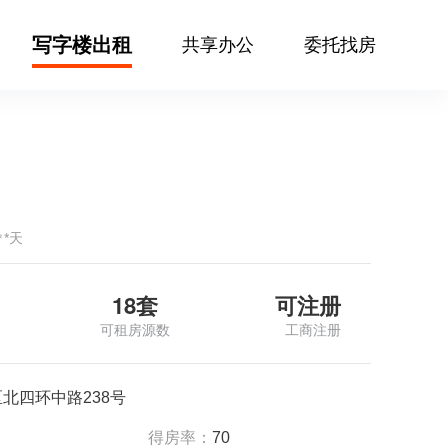
写字楼出租
共享办公
委托找房
㎡*天
18套
可注册
可租房源数
工商注册
北四环中路238号
得房率：
70