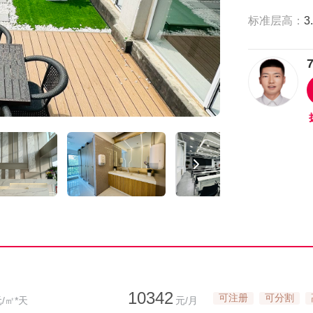
标准层高：
3
10342
可注册
可分割
/㎡*天
元/月