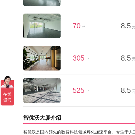
70
8.5
㎡
元
305
8.5
㎡
元
525
8.5
㎡
元
智优沃大厦介绍
智优沃是国内领先的数智科技领域孵化加速平台。专注于人