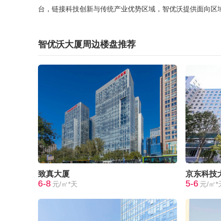
台，链接科技创新与传统产业优势区域，智优沃提供面向区
智优沃大厦周边楼盘推荐
致真大厦
京东科技
6-8
5-6
元/㎡*天
元/㎡*