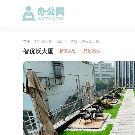
首页
>
写字楼出租
>
海淀
>
五道口
> 智优沃大厦
智优沃大厦
精装入驻
品质高端