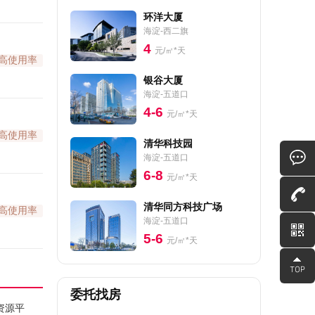
环洋大厦
海淀-西二旗
4
元/㎡*天
高使用率
银谷大厦
海淀-五道口
4-6
元/㎡*天
高使用率
清华科技园
海淀-五道口
6-8
元/㎡*天
清华同方科技广场
高使用率
海淀-五道口
5-6
元/㎡*天
委托找房
资源平