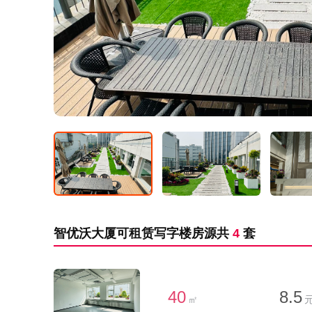
智优沃大厦可租赁写字楼房源共
4
套
40
8.5
㎡
元