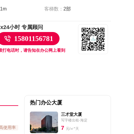
客梯数：
2部
.1m
7x24小时 专属顾问
15801156781
拨打电话时，请告知在办公网上看到
热门办公大厦
三才堂大厦
写字楼出租-海淀
7
高使用率
元/㎡*天