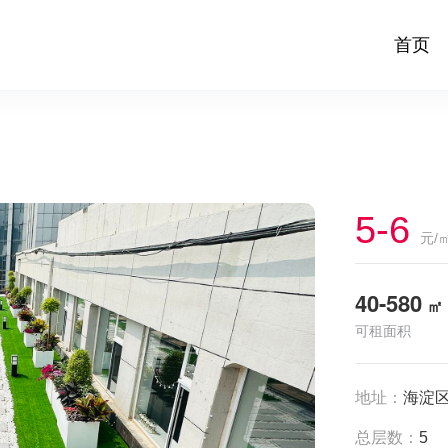
首页
5-6
元/
40-580
㎡
可租面积
地址：
海淀区
总层数：
5