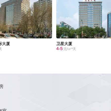
际大厦
卫星大厦
4-5
天
元/㎡*天
房
6室