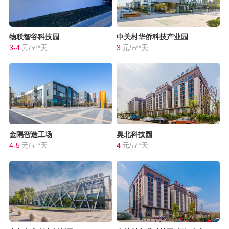
物联智谷科技园
中关村华侨科技产业园
3-4
元/㎡*天
3
元/㎡*天
金隅智造工场
奥北科技园
4-5
元/㎡*天
4
元/㎡*天