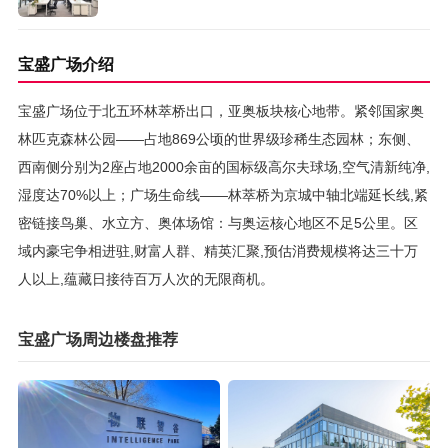
宝盛广场介绍
宝盛广场位于北五环林萃桥出口，亚奥板块核心地带。紧邻国家奥
林匹克森林公园——占地869公顷的世界级珍稀生态园林；东侧、
西南侧分别为2座占地2000余亩的国标级高尔夫球场,空气清新纯净,
湿度达70%以上；广场生命线——林萃桥为京城中轴北端延长线,紧
密链接鸟巢、水立方、奥体场馆：与奥运核心地区不足5公里。区
域内豪宅争相进驻,财富人群、精英汇聚,预估消费规模将达三十万
人以上,蕴藏日接待百万人次的无限商机。
宝盛广场周边楼盘推荐