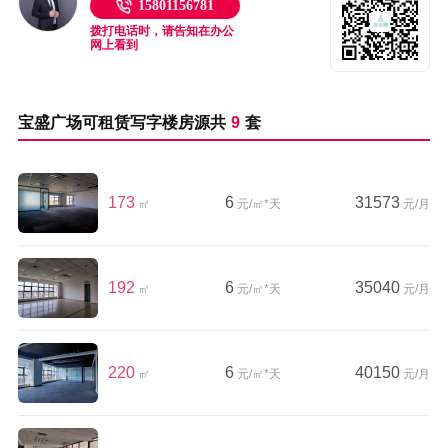
15801156781
拨打电话时，请告知在办公
网上看到
宝盛广场可租赁写字楼房源共
9
套
173
6
31573
㎡
元/㎡*天
元/月
192
6
35040
㎡
元/㎡*天
元/月
220
6
40150
㎡
元/㎡*天
元/月