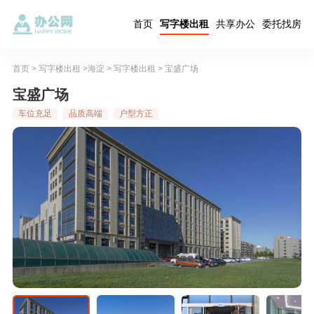
首页
写字楼出租
共享办公
委托找房
首页
>
写字楼出租
>
海淀
>
写字楼出租
> 宝盛广场
宝盛广场
车位充足
品质高端
户型方正