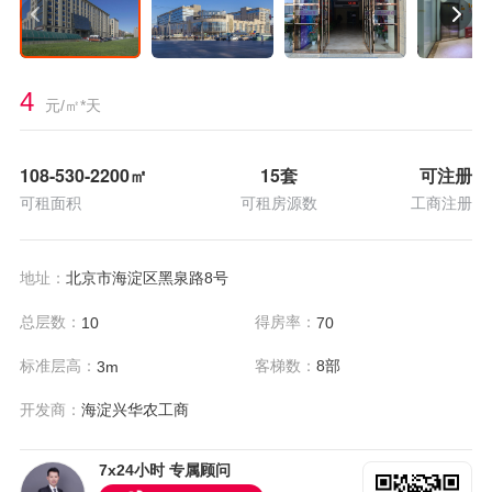
4
元/㎡*天
108-530-2200
㎡
15套
可注册
可租面积
可租房源数
工商注册
地址：
北京市海淀区黑泉路8号
总层数：
得房率：
10
70
标准层高：
客梯数：
8部
3m
开发商：
海淀兴华农工商
7x24小时 专属顾问