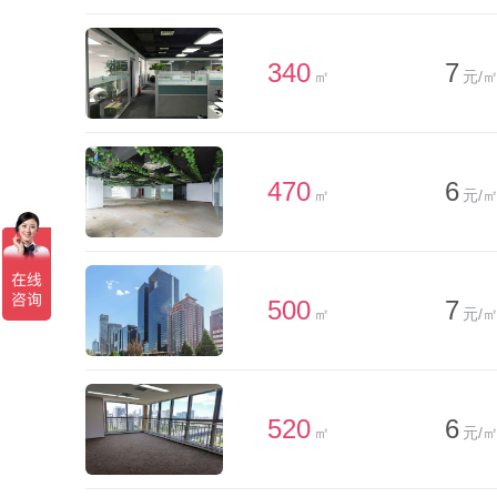
340
7
㎡
元/㎡
470
6
㎡
元/㎡
500
7
㎡
元/㎡
520
6
㎡
元/㎡