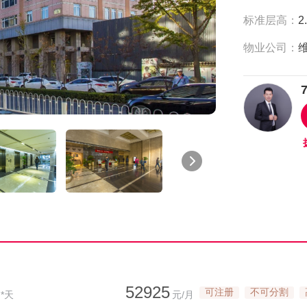
标准层高：
2
物业公司：
52925
可注册
不可分割
*天
元/月