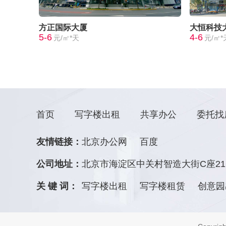
方正国际大厦
大恒科技
5-6
4-6
元/㎡*天
元/㎡*
首页
写字楼出租
共享办公
委托找
友情链接：
北京办公网
百度
公司地址：
北京市海淀区中关村智造大街C座21
关 键 词：
写字楼出租
写字楼租赁
创意园