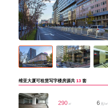
维亚大厦可租赁写字楼房源共
13
套
290
6
㎡
元/㎡