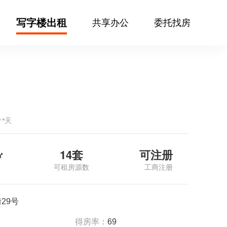
写字楼出租
共享办公
委托找房
㎡*天
14套
可注册
㎡
可租房源数
工商注册
29号
得房率：
69