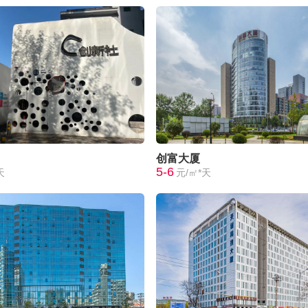
创富大厦
5-6
天
元/㎡*天