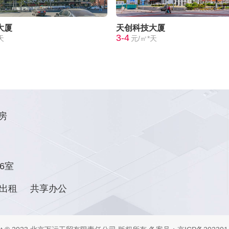
大厦
天创科技大厦
3-4
天
元/㎡*天
房
6室
出租
共享办公