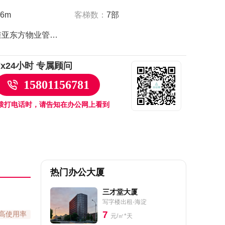
客梯数：
7部
.6m
维亚东方物业管理（北京）有限公司
7x24小时 专属顾问
15801156781
拨打电话时，请告知在办公网上看到
热门办公大厦
三才堂大厦
写字楼出租-海淀
7
高使用率
元/㎡*天