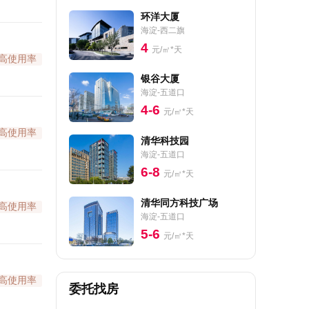
环洋大厦
海淀-西二旗
4
元/㎡*天
高使用率
银谷大厦
海淀-五道口
4-6
元/㎡*天
高使用率
清华科技园
海淀-五道口
6-8
元/㎡*天
清华同方科技广场
高使用率
海淀-五道口
5-6
元/㎡*天
高使用率
委托找房