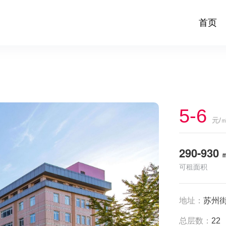
首页
5-6
元/
290-930
可租面积
地址：
苏州街
总层数：
22