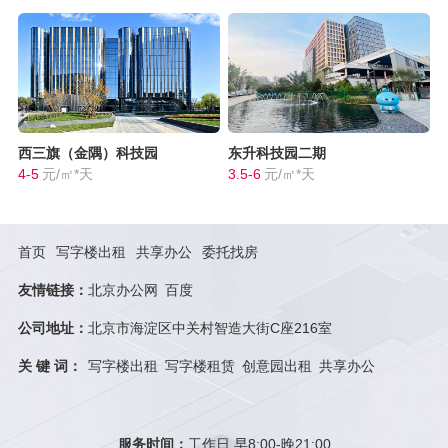
西三旗（金隅）科技园
东升科技园二期
4-5
元/㎡*天
3.5-6
元/㎡*天
首页
写字楼出租
共享办公
委托找房
友情链接：
北京办公网
百度
公司地址：
北京市海淀区中关村智造大街C座216室
关 键 词：
写字楼出租
写字楼租赁
创意园出租
共享办公
服务时间：
工作日 早8:00-晚21:00