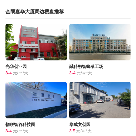
金隅嘉华大厦周边楼盘推荐
光华创业园
融科融智蜂巢工场
3-4
元/㎡*天
3-4
元/㎡*天
物联智谷科技园
华成文创园
3-4
元/㎡*天
3.5
元/㎡*天