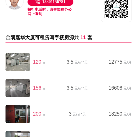
15801156781
拨打电话时，请告知在办公
网上看到
金隅嘉华大厦可租赁写字楼房源共
11
套
120
3.5
12775
㎡
元/㎡*天
元/月
156
3.5
16608
㎡
元/㎡*天
元/月
200
3
18250
㎡
元/㎡*天
元/月