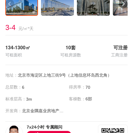
3-4
元/㎡*天
134-1300
㎡
10套
可注册
可租面积
可租房源数
工商注册
地址：
北京市海淀区上地三街9号（上地信息环岛西北角）
总层数：
得房率：
6
70
标准层高：
客梯数：
6部
3m
开发商：
北京金隅嘉业房地产开发有限公司
7x24小时 专属顾问