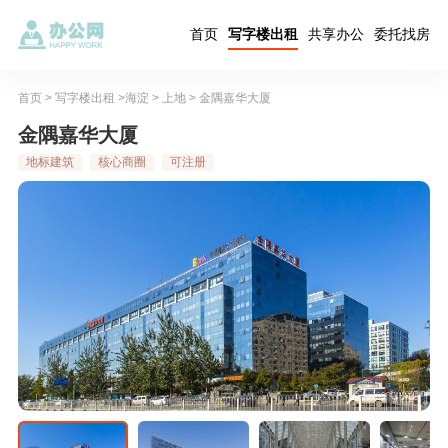
首页
写字楼出租
共享办公
委托找房
首页
>
写字楼出租
>
海淀
>
上地
> 金隅嘉华大厦
金隅嘉华大厦
地标建筑
核心商圈
可注册