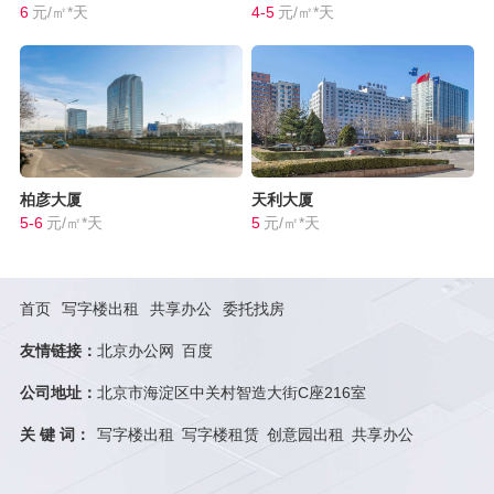
6
元/㎡*天
4-5
元/㎡*天
柏彦大厦
天利大厦
5-6
元/㎡*天
5
元/㎡*天
首页
写字楼出租
共享办公
委托找房
友情链接：
北京办公网
百度
公司地址：
北京市海淀区中关村智造大街C座216室
关 键 词：
写字楼出租
写字楼租赁
创意园出租
共享办公