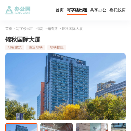
首页
写字楼出租
共享办公
委托找房
首页
>
写字楼出租
>
海淀
>
知春路
> 锦秋国际大厦
锦秋国际大厦
地标建筑
临近地铁
地铁枢纽