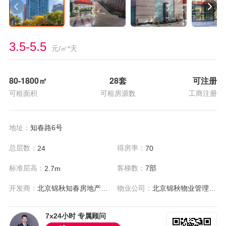
3.5-5.5
元/㎡*天
80-1800
㎡
28套
可注册
可租面积
可租房源数
工商注册
地址：
知春路6号
总层数：
得房率：
24
70
标准层高：
客梯数：
7部
2.7m
开发商：
北京锦秋知春房地产开发有限公司
物业公司：
北京锦秋物业管理有限责任公司
7x24小时 专属顾问