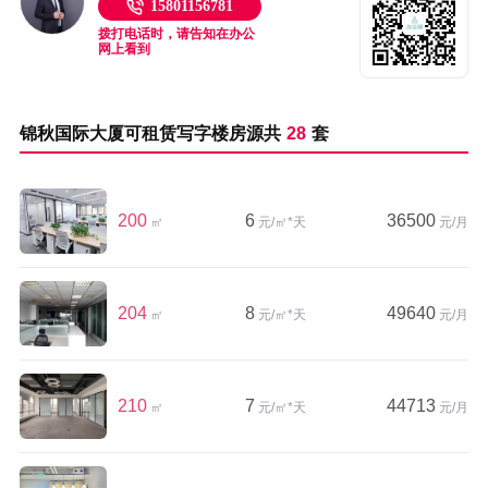
15801156781
拨打电话时，请告知在办公
网上看到
锦秋国际大厦可租赁写字楼房源共
28
套
200
6
36500
㎡
元/㎡*天
元/月
204
8
49640
㎡
元/㎡*天
元/月
210
7
44713
㎡
元/㎡*天
元/月