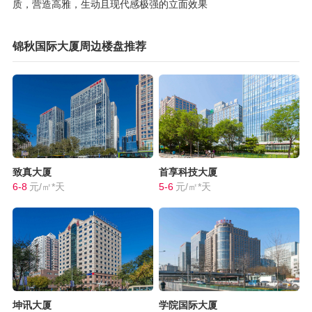
质，营造高雅，生动且现代感极强的立面效果
锦秋国际大厦周边楼盘推荐
致真大厦
首享科技大厦
6-8
元/㎡*天
5-6
元/㎡*天
坤讯大厦
学院国际大厦