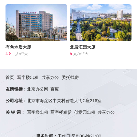
有色地质大厦
北辰汇园大厦
4.8
元/㎡*天
5
元/㎡*天
首页
写字楼出租
共享办公
委托找房
友情链接：
北京办公网
百度
公司地址：
北京市海淀区中关村智造大街C座216室
关 键 词：
写字楼出租
写字楼租赁
创意园出租
共享办公
服务时间：
工作日 早8:00-晚21:00