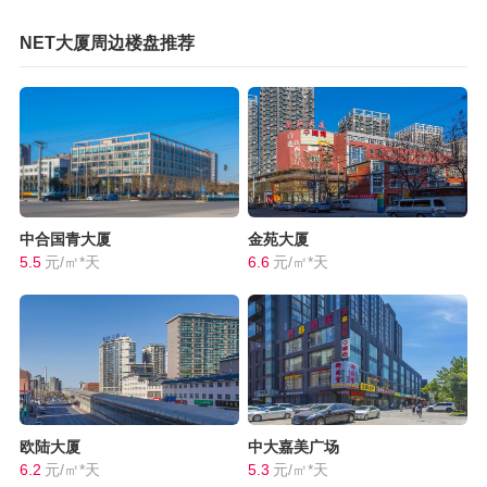
NET大厦周边楼盘推荐
中合国青大厦
金苑大厦
5.5
元/㎡*天
6.6
元/㎡*天
欧陆大厦
中大嘉美广场
6.2
元/㎡*天
5.3
元/㎡*天