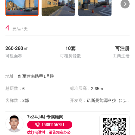
4
元/㎡*天
260-260
㎡
10套
可注册
可租面积
可租房源数
工商注册
地址：
红军营南路甲1号院
总层数：
标准层高：
6
2.65m
客梯数：
2部
开发商：
诺斯曼能源科技（北京）有限公司
7x24小时 专属顾问
15801156781
拨打电话时，请告知在办公