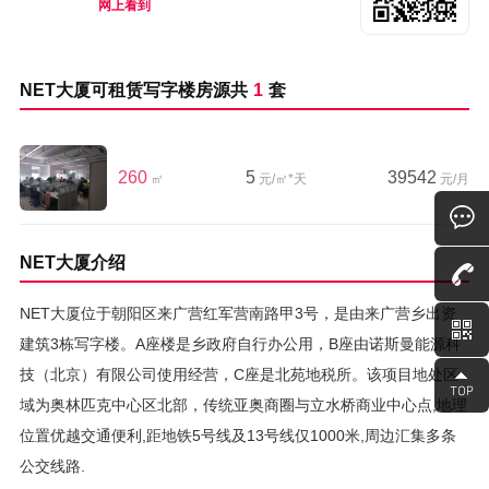
网上看到
NET大厦可租赁写字楼房源共
1
套
260
5
39542
㎡
元/㎡*天
元/月
NET大厦介绍
NET大厦位于朝阳区来广营红军营南路甲3号，是由来广营乡出资
建筑3栋写字楼。A座楼是乡政府自行办公用，B座由诺斯曼能源科
技（北京）有限公司使用经营，C座是北苑地税所。该项目地处区
域为奥林匹克中心区北部，传统亚奥商圈与立水桥商业中心点,地理
位置优越交通便利,距地铁5号线及13号线仅1000米,周边汇集多条
公交线路.