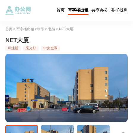
首页
写字楼出租
共享办公
委托找房
首页
>
写字楼出租
>
朝阳
>
北苑
> NET大厦
NET大厦
可注册
采光好
中央空调