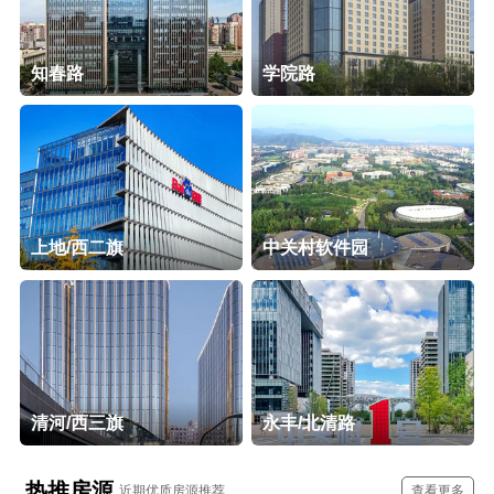
知春路
学院路
上地/西二旗
中关村软件园
清河/西三旗
永丰/北清路
热推房源
近期优质房源推荐
查看更多