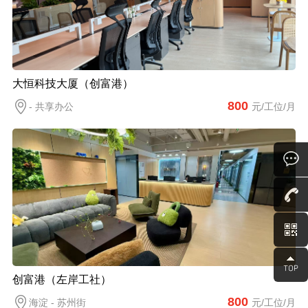
大恒科技大厦（创富港）
800
- 共享办公
元/工位/月
创富港（左岸工社）
800
海淀 - 苏州街
元/工位/月