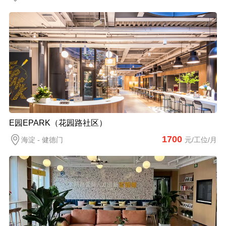
E园EPARK（花园路社区）
1700
海淀 - 健德门
元/工位/月