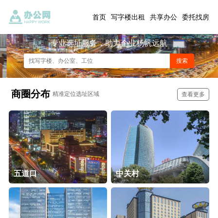
首页
写字楼出租
共享办公
委托找房
专业选址服务，助力企业杨帆远航
商圈分布
精准定位选址区域
查看更多
五道口
中关村