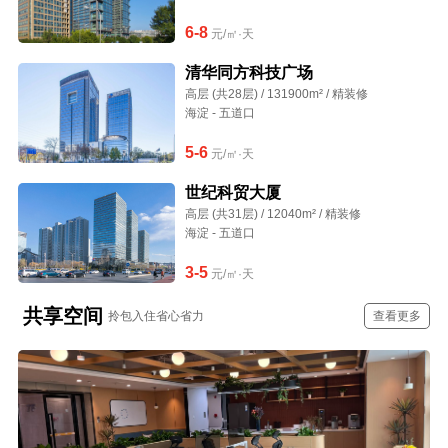
6-8
元/㎡·天
清华同方科技广场
高层 (共28层) / 131900m² / 精装修
海淀 - 五道口
5-6
元/㎡·天
世纪科贸大厦
高层 (共31层) / 12040m² / 精装修
海淀 - 五道口
3-5
元/㎡·天
共享空间
拎包入住省心省力
查看更多