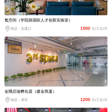
氪空间（学院路国际人才创新实验室）
1500
海淀 - 五道口
元/工位/月
金隅启迪孵化器（建金商厦）
1200
海淀 - 清河
元/工位/月