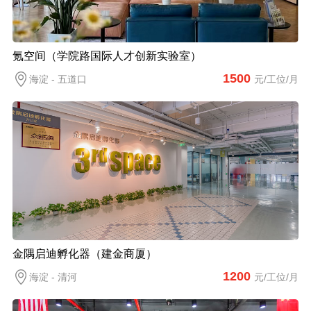
氪空间（学院路国际人才创新实验室）
1500
海淀 - 五道口
元/工位/月
金隅启迪孵化器（建金商厦）
1200
海淀 - 清河
元/工位/月