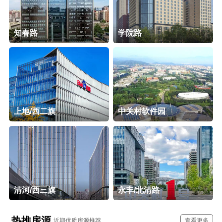
知春路
学院路
上地/西二旗
中关村软件园
清河/西三旗
永丰/北清路
热推房源
近期优质房源推荐
查看更多