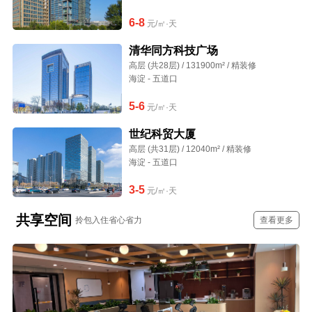
6-8
元/㎡·天
清华同方科技广场
高层 (共28层) / 131900m² / 精装修
海淀 - 五道口
5-6
元/㎡·天
世纪科贸大厦
高层 (共31层) / 12040m² / 精装修
海淀 - 五道口
3-5
元/㎡·天
共享空间
拎包入住省心省力
查看更多