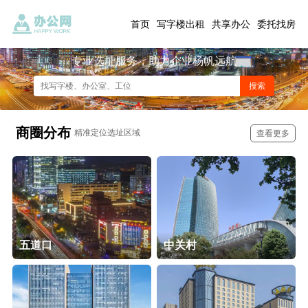
首页
写字楼出租
共享办公
委托找房
专业选址服务，助力企业杨帆远航
商圈分布
精准定位选址区域
查看更多
五道口
中关村