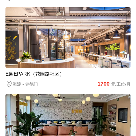
E园EPARK（花园路社区）
1700
海淀 - 健德门
元/工位/月