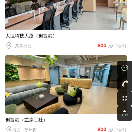
大恒科技大厦（创富港）
800
- 共享办公
元/工位/月
创富港（左岸工社）
800
海淀 - 苏州街
元/工位/月