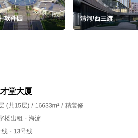
村软件园
清河/西三旗
才堂大厦
 (共15层) / 16633m² / 精装修
字楼出租 - 海淀
号线 - 13号线