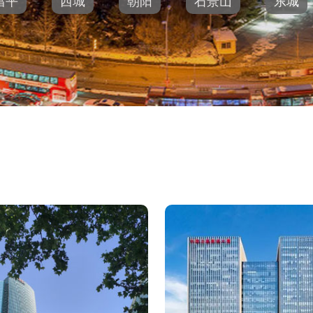
昌平
西城
朝阳
石景山
东城