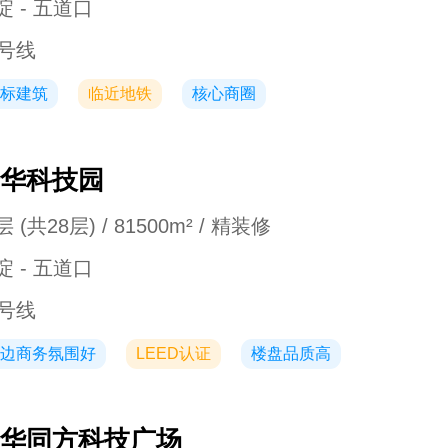
淀 - 五道口
3号线
标建筑
临近地铁
核心商圈
华科技园
 (共28层) / 81500m² / 精装修
淀 - 五道口
3号线
边商务氛围好
LEED认证
楼盘品质高
华同方科技广场