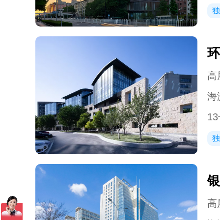
独
环
高层
海
1
独
银
高层