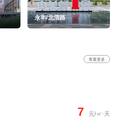
永丰/北清路
查看更多
7
元/㎡·天