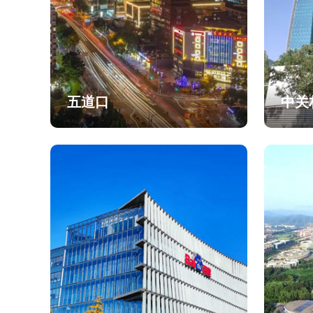
五道口
中关