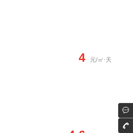
4
元/㎡·天