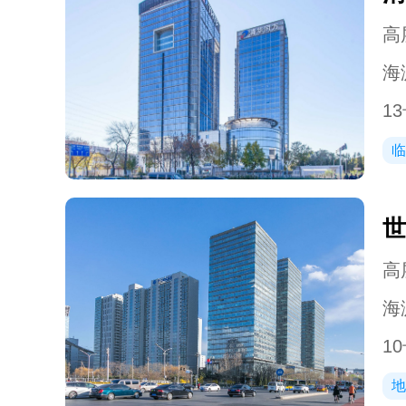
高层
海
13
临
世
高层
海
10
地