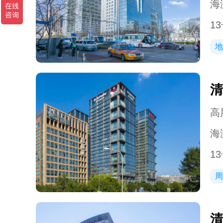
海
1
地
清
高层
海
1
周
清