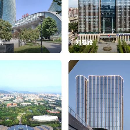
村
知春路