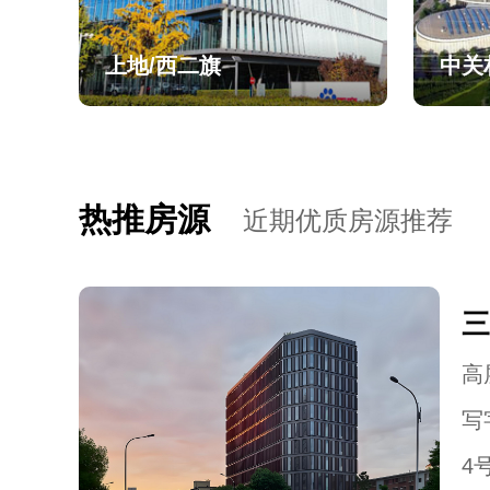
上地/西二旗
中关
热推房源
近期优质房源推荐
三
高层
写
4