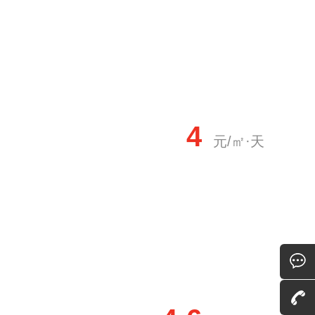
4
元/㎡·天