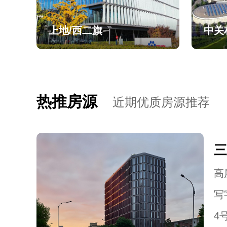
上地/西二旗
中关
热推房源
近期优质房源推荐
三
高层
写
4