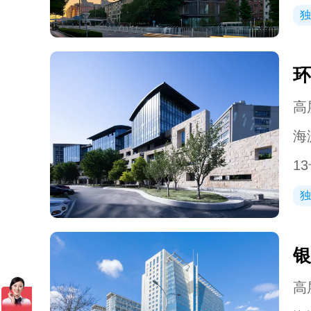
独
环
高层
海
1
独
银
高层