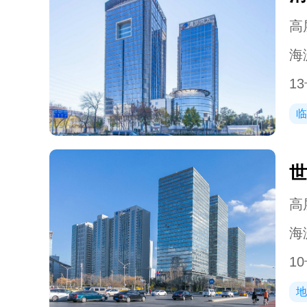
高层
海
13
临
世
高层
海
10
地