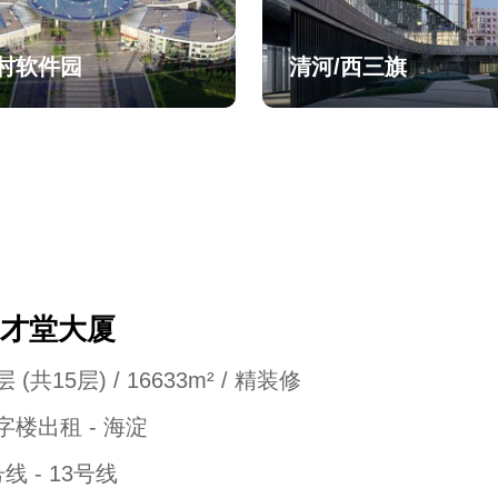
村软件园
清河/西三旗
才堂大厦
 (共15层) / 16633m² / 精装修
字楼出租 - 海淀
号线 - 13号线