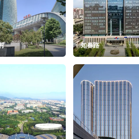
村
知春路