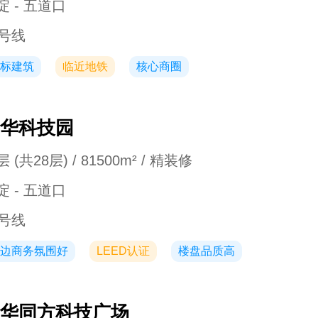
淀 - 五道口
3号线
标建筑
临近地铁
核心商圈
华科技园
 (共28层) / 81500m² / 精装修
淀 - 五道口
3号线
边商务氛围好
LEED认证
楼盘品质高
华同方科技广场