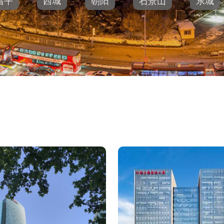
昌平
西城
朝阳
石景山
东城