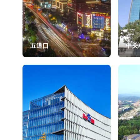
五道口
中关