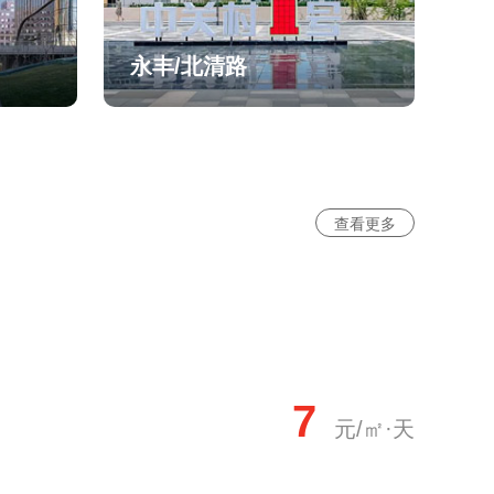
永丰/北清路
查看更多
7
元/㎡·天