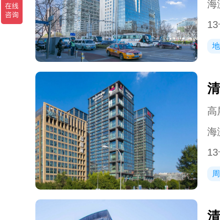
海
1
地
清
高层
海
1
周
清